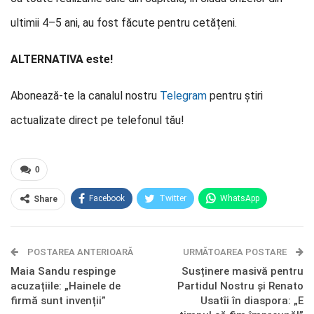
ultimii 4–5 ani, au fost făcute pentru cetățeni.
ALTERNATIVA este!
Abonează-te la canalul nostru
Telegram
pentru știri
actualizate direct pe telefonul tău!
0
Facebook
Twitter
WhatsApp
Share
E-mail
Facebook Messenger
POSTAREA ANTERIOARĂ
Telegram
OK.ru
URMĂTOAREA POSTARE
Maia Sandu respinge
Susținere masivă pentru
acuzațiile: „Hainele de
Partidul Nostru și Renato
firmă sunt invenții”
Usatîi în diaspora: „E