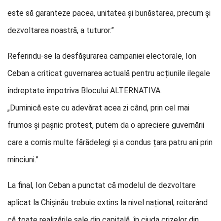
este să garanteze pacea, unitatea și bunăstarea, precum și
dezvoltarea noastră, a tuturor.”
Referindu-se la desfășurarea campaniei electorale, Ion
Ceban a criticat guvernarea actuală pentru acțiunile ilegale
îndreptate împotriva Blocului ALTERNATIVA.
„Duminică este cu adevărat acea zi când, prin cel mai
frumos și pașnic protest, putem da o apreciere guvernării
care a comis multe fărădelegi și a condus țara patru ani prin
minciuni.”
La final, Ion Ceban a punctat că modelul de dezvoltare
aplicat la Chișinău trebuie extins la nivel național, reiterând
că toate realizările sale din capitală, în ciuda crizelor din