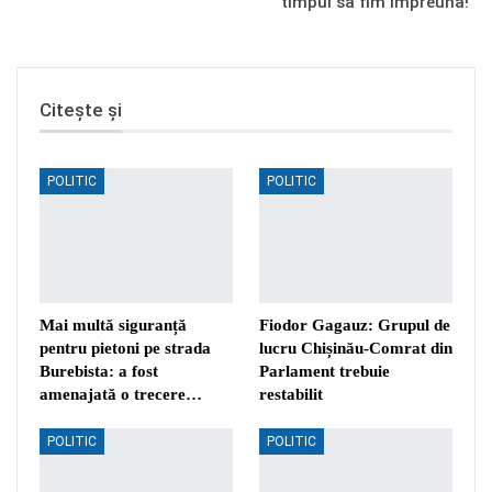
timpul să fim împreună!”
Citește și
POLITIC
POLITIC
Mai multă siguranță
Fiodor Gagauz: Grupul de
pentru pietoni pe strada
lucru Chișinău-Comrat din
Burebista: a fost
Parlament trebuie
amenajată o trecere…
restabilit
POLITIC
POLITIC