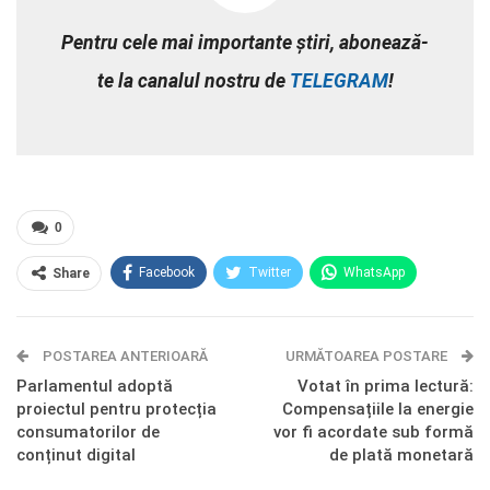
Pentru cele mai importante știri, abonează-
te la canalul nostru de
TELEGRAM
!
0
Facebook
Twitter
WhatsApp
Share
E-mail
Facebook Messenger
POSTAREA ANTERIOARĂ
Telegram
OK.ru
URMĂTOAREA POSTARE
Parlamentul adoptă
Votat în prima lectură:
proiectul pentru protecția
Compensațiile la energie
consumatorilor de
vor fi acordate sub formă
conținut digital
de plată monetară