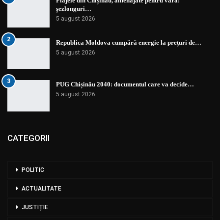
Plajele din Chișinău, amenajate pentru vară:
șezlonguri…
5 august 2026
2
Republica Moldova cumpără energie la prețuri de…
5 august 2026
3
PUG Chișinău 2040: documentul care va decide…
5 august 2026
CATEGORII
POLITIC
ACTUALITATE
JUSTIȚIE