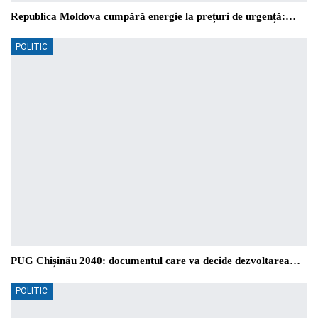
Republica Moldova cumpără energie la prețuri de urgență:…
POLITIC
PUG Chișinău 2040: documentul care va decide dezvoltarea…
POLITIC