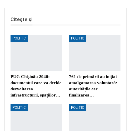
Citește și
POLITIC
POLITIC
PUG Chișinău 2040:
761 de primării au inițiat
documentul care va decide
amalgamarea voluntară:
dezvoltarea
autoritățile cer
infrastructurii, spațiilor…
finalizarea…
POLITIC
POLITIC