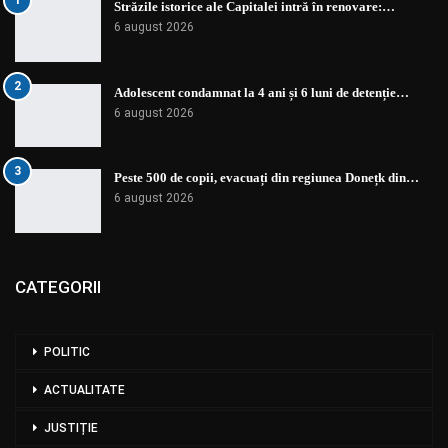
1
Străzile istorice ale Capitalei intră în renovare:…
6 august 2026
2
Adolescent condamnat la 4 ani și 6 luni de detenție…
6 august 2026
3
Peste 500 de copii, evacuați din regiunea Donețk din…
6 august 2026
CATEGORII
POLITIC
ACTUALITATE
JUSTIȚIE