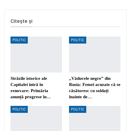
Citește și
POLITIC
POLITIC
Străzile istorice ale
„Văduvele negre” din
Capitalei intră în
Rusia: Femei acuzate că se
renovare: Primăria
căsătoresc cu soldați
anunță progrese în…
înainte de…
POLITIC
POLITIC