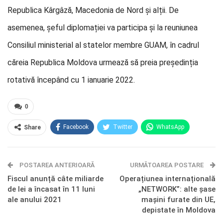
Republica Kârgâză, Macedonia de Nord și alții. De
asemenea, șeful diplomației va participa și la reuniunea
Consiliul ministerial al statelor membre GUAM, în cadrul
căreia Republica Moldova urmează să preia președinția
rotativă începând cu 1 ianuarie 2022.
0
Facebook
Twitter
WhatsApp
Share
E-mail
Facebook Messenger
POSTAREA ANTERIOARĂ
Telegram
OK.ru
URMĂTOAREA POSTARE
Fiscul anunță câte miliarde
Operațiunea internațională
de lei a încasat în 11 luni
„NETWORK”: alte șase
ale anului 2021
mașini furate din UE,
depistate în Moldova