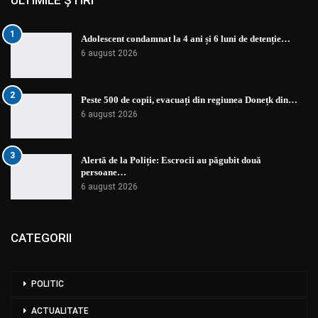
1
Adolescent condamnat la 4 ani și 6 luni de detenție…
6 august 2026
2
Peste 500 de copii, evacuați din regiunea Donețk din…
6 august 2026
3
Alertă de la Poliție: Escrocii au păgubit două
persoane…
6 august 2026
CATEGORII
POLITIC
ACTUALITATE