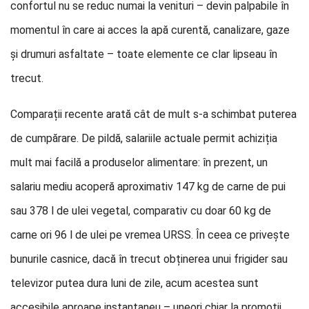
confortul nu se reduc numai la venituri – devin palpabile în
momentul în care ai acces la apă curentă, canalizare, gaze
și drumuri asfaltate – toate elemente ce clar lipseau în
trecut.
Comparații recente arată cât de mult s-a schimbat puterea
de cumpărare. De pildă, salariile actuale permit achiziția
mult mai facilă a produselor alimentare: în prezent, un
salariu mediu acoperă aproximativ 147 kg de carne de pui
sau 378 l de ulei vegetal, comparativ cu doar 60 kg de
carne ori 96 l de ulei pe vremea URSS. În ceea ce privește
bunurile casnice, dacă în trecut obținerea unui frigider sau
televizor putea dura luni de zile, acum acestea sunt
accesibile aproape instantaneu – uneori chiar la promoții