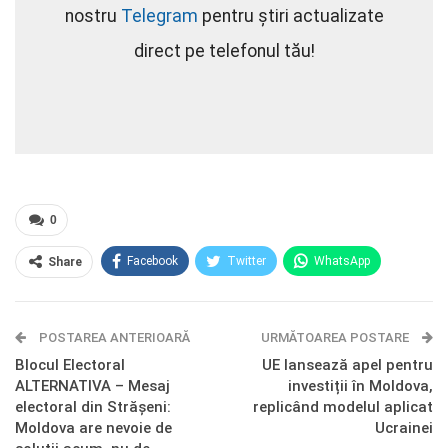
nostru
Telegram
pentru știri actualizate
direct pe telefonul tău!
0
Facebook
Twitter
WhatsApp
Share
E-mail
Facebook Messenger
POSTAREA ANTERIOARĂ
Telegram
OK.ru
URMĂTOAREA POSTARE
Blocul Electoral
UE lansează apel pentru
ALTERNATIVA – Mesaj
investiții în Moldova,
electoral din Strășeni:
replicând modelul aplicat
Moldova are nevoie de
Ucrainei