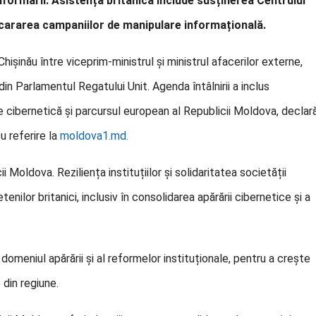
informării. Asistența britanică include susținerea Centrului
acararea campaniilor de manipulare informațională.
hișinău între viceprim-ministrul și ministrul afacerilor externe,
in Parlamentul Regatului Unit. Agenda întâlnirii a inclus
e cibernetică și parcursul european al Republicii Moldova, declar
u referire la
moldova1.md.
Moldova. Reziliența instituțiilor și solidaritatea societății
tenilor britanici, inclusiv în consolidarea apărării cibernetice și a
domeniul apărării și al reformelor instituționale, pentru a crește
 din regiune.