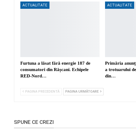
ACTUALITATE
ACTUALITATE
Furtuna a lăsat fără energie 187 de
Primăria anunță
consumatori din Râșcani. Echipele
a trotuarului d
RED-Nord…
din…
PAGINA PRECEDENTĂ
PAGINA URMĂTOARE
SPUNE CE CREZI