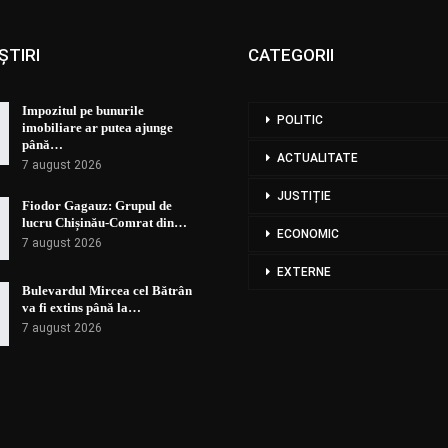
ȘTIRI
CATEGORII
Impozitul pe bunurile
POLITIC
imobiliare ar putea ajunge
până…
ACTUALITATE
7 august 2026
JUSTIȚIE
Fiodor Gagauz: Grupul de
lucru Chișinău-Comrat din…
ECONOMIC
7 august 2026
EXTERNE
Bulevardul Mircea cel Bătrân
va fi extins până la…
7 august 2026