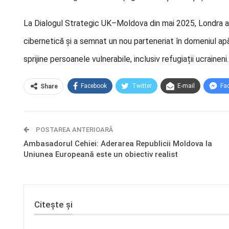
La Dialogul Strategic UK–Moldova din mai 2025, Londra a a
cibernetică și a semnat un nou parteneriat în domeniul apă
sprijine persoanele vulnerabile, inclusiv refugiații ucraineni.
Facebook
Twitter
E-mail
Fa
Share
POSTAREA ANTERIOARĂ
Ambasadorul Cehiei: Aderarea Republicii Moldova la
Uniunea Europeană este un obiectiv realist
Citește și