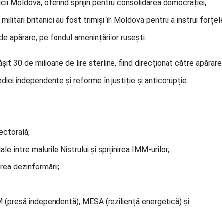
blicii Moldova, oferind sprijin pentru consolidarea democrației,
militari britanici au fost trimiși în Moldova pentru a instrui forțel
 de apărare, pe fondul amenințărilor rusești.
it 30 de milioane de lire sterline, fiind direcționat către apărare
iei independente și reforme în justiție și anticorupție.
ectorală;
între malurile Nistrului și sprijinirea IMM-urilor;
ea dezinformării;
 (presă independentă), MESA (reziliență energetică) și