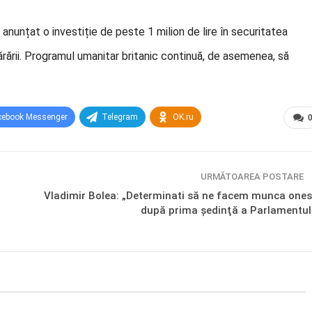
nunțat o investiție de peste 1 milion de lire în securitatea
rării. Programul umanitar britanic continuă, de asemenea, să
cebook Messenger
Telegram
OK.ru
URMĂTOAREA POSTARE
Vladimir Bolea: „Determinati să ne facem munca ones
după prima şedinţă a Parlamentul