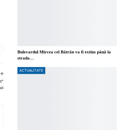
0
Bulevardul Mircea cel Bătrân va fi extins până la
strada…
ACTUALITATE
t”
ui