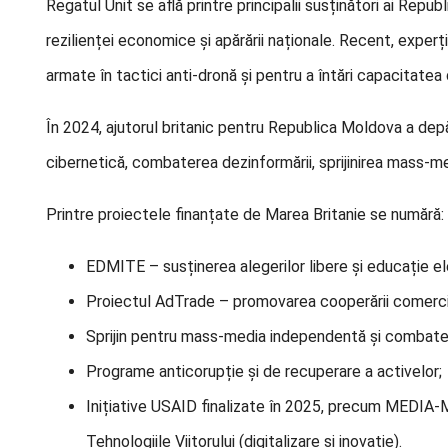
Regatul Unit se află printre principalii susținători ai Repu
rezilienței economice și apărării naționale. Recent, experți 
armate în tactici anti-dronă și pentru a întări capacitatea
În 2024, ajutorul britanic pentru Republica Moldova a depăș
cibernetică, combaterea dezinformării, sprijinirea mass-med
Printre proiectele finanțate de Marea Britanie se numără:
EDMITE – susținerea alegerilor libere și educație el
Proiectul AdTrade – promovarea cooperării comerciale 
Sprijin pentru mass-media independentă și combater
Programe anticorupție și de recuperare a activelor;
Inițiative USAID finalizate în 2025, precum MEDIA-M
Tehnologiile Viitorului (digitalizare și inovație).