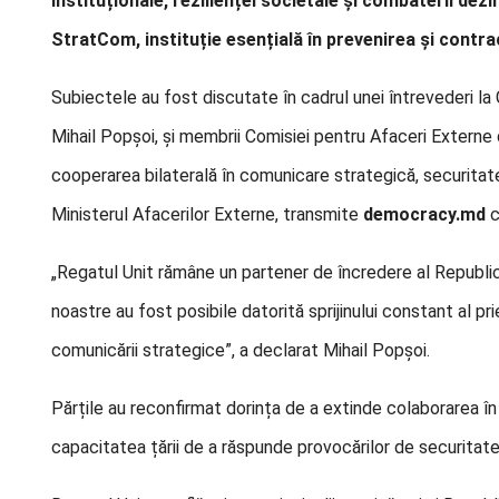
instituționale, rezilienței societale și combaterii dez
StratCom, instituție esențială în prevenirea și contr
Subiectele au fost discutate în cadrul unei întrevederi la C
Mihail Popșoi, și membrii Comisiei pentru Afaceri Externe d
cooperarea bilaterală în comunicare strategică, securitat
Ministerul Afacerilor Externe, transmite
democracy.md
c
„Regatul Unit rămâne un partener de încredere al Republicii 
noastre au fost posibile datorită sprijinului constant al prie
comunicării strategice”, a declarat Mihail Popșoi.
Părțile au reconfirmat dorința de a extinde colaborarea în 
capacitatea țării de a răspunde provocărilor de securitate