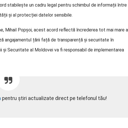
d stabilește un cadru legal pentru schimbul de informații între
ii și al protecției datelor sensibile.
erne, Mihail Popșoi, acest acord reflectă încrederea tot mai mare a
ază angajamentul țării față de transparență și securitate în
ții și Securitate al Moldovei va fi responsabil de implementarea
m
pentru știri actualizate direct pe telefonul tău!