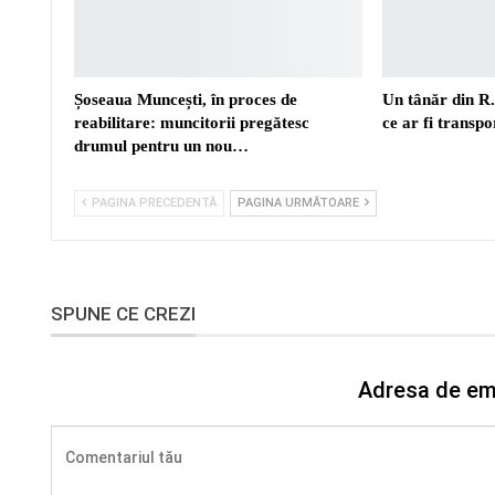
Șoseaua Muncești, în proces de
Un tânăr din R
reabilitare: muncitorii pregătesc
ce ar fi transp
drumul pentru un nou…
PAGINA PRECEDENTĂ
PAGINA URMĂTOARE
SPUNE CE CREZI
Adresa de ema