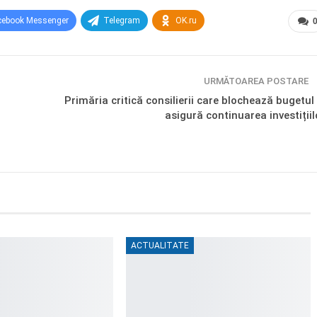
cebook Messenger
Telegram
OK.ru
URMĂTOAREA POSTARE
Primăria critică consilierii care blochează bugetul 
asigură continuarea investițiil
ACTUALITATE