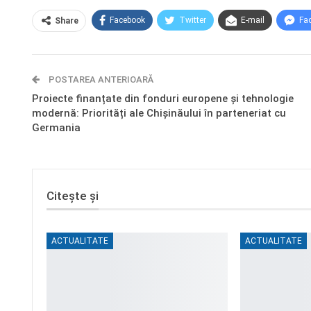
Facebook
Twitter
E-mail
Fa
Share
POSTAREA ANTERIOARĂ
Proiecte finanțate din fonduri europene și tehnologie
modernă: Priorități ale Chișinăului în parteneriat cu
Germania
Citește și
ACTUALITATE
ACTUALITATE