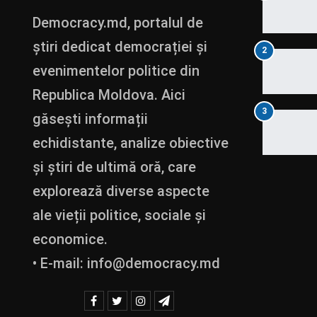
Democracy.md, portalul de
știri dedicat democrației și
2
evenimentelor politice din
Republica Moldova. Aici
3
găsești informații
echidistante, analize obiective
și știri de ultimă oră, care
explorează diverse aspecte
ale vieții politice, sociale și
economice.
• E-mail:
info@democracy.md