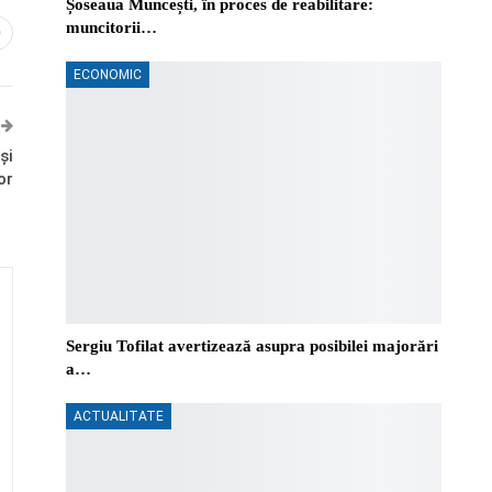
Șoseaua Muncești, în proces de reabilitare:
muncitorii…
0
ECONOMIC
și
or
Sergiu Tofilat avertizează asupra posibilei majorări
a…
ACTUALITATE