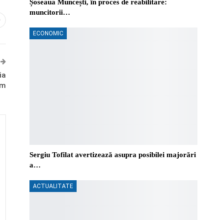
Șoseaua Muncești, în proces de reabilitare:
muncitorii…
0
ECONOMIC
ia
sm
Sergiu Tofilat avertizează asupra posibilei majorări
a…
ACTUALITATE