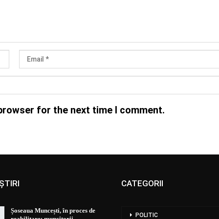
browser for the next time I comment.
ȘTIRI
CATEGORII
Șoseaua Muncești, în proces de
POLITIC
reabilitare: muncitorii…