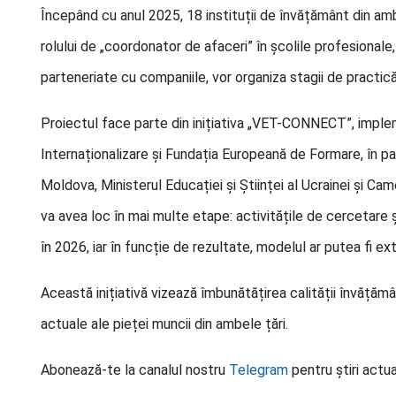
Începând cu anul 2025, 18 instituții de învățământ din am
rolului de „coordonator de afaceri” în școlile profesionale
parteneriate cu companiile, vor organiza stagii de practic
Proiectul face parte din inițiativa „VET-CONNECT”, imple
Internaționalizare și Fundația Europeană de Formare, în par
Moldova, Ministerul Educației și Științei al Ucrainei și C
va avea loc în mai multe etape: activitățile de cercetare 
în 2026, iar în funcție de rezultate, modelul ar putea fi ext
Această inițiativă vizează îmbunătățirea calității învățămâ
actuale ale pieței muncii din ambele țări.
Abonează-te la canalul nostru
Telegram
pentru știri actua