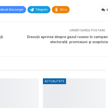
cebook Messenger
Telegram
OK.ru
URMĂTOAREA POSTARE
ță
Discuții aprinse despre gazul rusesc în campan
electorală: promisiuni și sceptici
ACTUALITATE