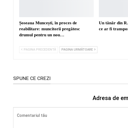
Șoseaua Muncești, în proces de
Un tânăr din R
reabilitare: muncitorii pregătesc
ce ar fi transp
drumul pentru un nou…
PAGINA PRECEDENTĂ
PAGINA URMĂTOARE
SPUNE CE CREZI
Adresa de ema