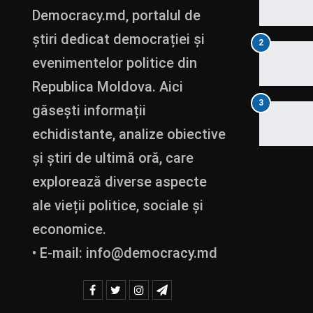
Democracy.md, portalul de
știri dedicat democrației și
2
evenimentelor politice din
Republica Moldova. Aici
3
găsești informații
echidistante, analize obiective
și știri de ultimă oră, care
explorează diverse aspecte
ale vieții politice, sociale și
economice.
• E-mail:
info@democracy.md