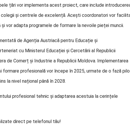
bele țări vor implementa acest proiect, care include introducere
, colegii și centrele de excelență. Acești coordonatori vor facilit
ă și vor adapta programele de formare la nevoile pieței muncii.
mentată de Agenția Austriacă pentru Educație și
teneriat cu Ministerul Educației și Cercetării al Republicii
amera de Comerț și Industrie a Republicii Moldova. Implementarea
și formare profesională vor începe în 2025, urmate de o fază pilo
ins la nivel național până în 2028.
ntului profesional tehnic și adaptarea acestuia la cerințele
lizate direct pe telefonul tău!