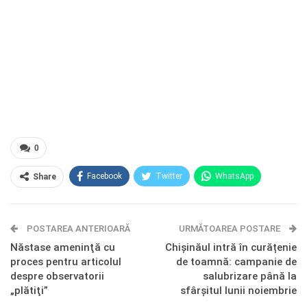
0
Facebook
Twitter
WhatsApp
Share
E-mail
Facebook Messenger
POSTAREA ANTERIOARĂ
Telegram
OK.ru
URMĂTOAREA POSTARE
Năstase ameninţă cu
Chișinăul intră în curățenie
proces pentru articolul
de toamnă: campanie de
despre observatorii
salubrizare până la
„plătiţi”
sfârșitul lunii noiembrie