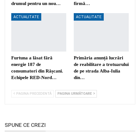
drumul pentru un nou…
firmă…
ACTUALITATE
ACTUALITATE
Furtuna a lăsat fără
Primăria anunță lucrări
energie 187 de
de reabilitare a trotuarului
consumatori din Râșcani.
de pe strada Alba-Iulia
Echipele RED-Nord…
din…
PAGINA PRECEDENTĂ
PAGINA URMĂTOARE
SPUNE CE CREZI