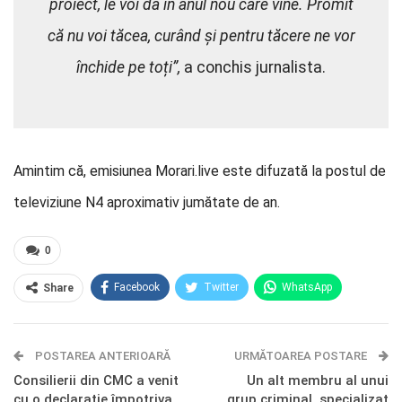
proiect, le voi da în anul nou care vine. Promit
că nu voi tăcea, curând și pentru tăcere ne vor
închide pe toți”,
a conchis jurnalista.
Amintim că, emisiunea Morari.live este difuzată la postul de
televiziune N4 aproximativ jumătate de an.
0
Facebook
Twitter
WhatsApp
Share
E-mail
Facebook Messenger
POSTAREA ANTERIOARĂ
Telegram
OK.ru
URMĂTOAREA POSTARE
Consilierii din CMC a venit
Un alt membru al unui
cu o declarație împotriva
grup criminal, specializat