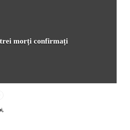
trei morți confirmați
0
i,