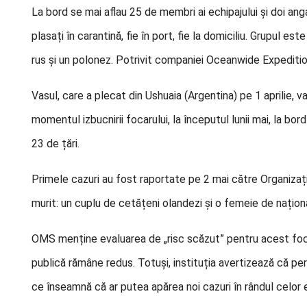
La bord se mai aflau 25 de membri ai echipajului și doi ang
plasați în carantină, fie în port, fie la domiciliu. Grupul est
rus și un polonez. Potrivit companiei Oceanwide Expeditio
Vasul, care a plecat din Ushuaia (Argentina) pe 1 aprilie, 
momentul izbucnirii focarului, la începutul lunii mai, la bo
23 de țări.
Primele cazuri au fost raportate pe 2 mai către Organizaț
murit: un cuplu de cetățeni olandezi și o femeie de național
OMS menține evaluarea de „risc scăzut” pentru acest foca
publică rămâne redus. Totuși, instituția avertizează că pe
ce înseamnă că ar putea apărea noi cazuri în rândul celor 