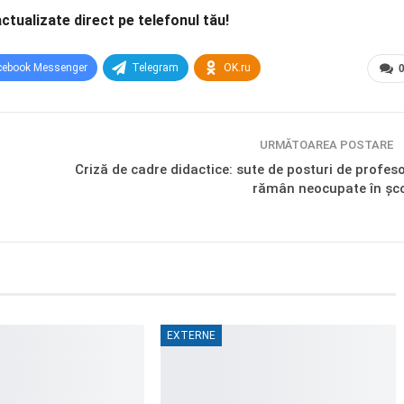
actualizate direct pe telefonul tău!
cebook Messenger
Telegram
OK.ru
URMĂTOAREA POSTARE
Criză de cadre didactice: sute de posturi de profeso
rămân neocupate în șco
EXTERNE