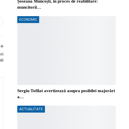
Șoseaua Muncești, în proces de reabilitare:
muncitorii…
ECONOMIC
0
ri
li
Sergiu Tofilat avertizează asupra posibilei majorări
a…
ACTUALITATE