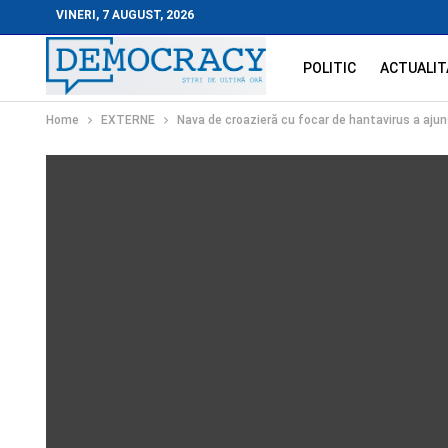
VINERI, 7 AUGUST, 2026
POLITIC
ACTUALIT
Home
EXTERNE
Nava de croazieră cu focar de hantavirus a ajuns