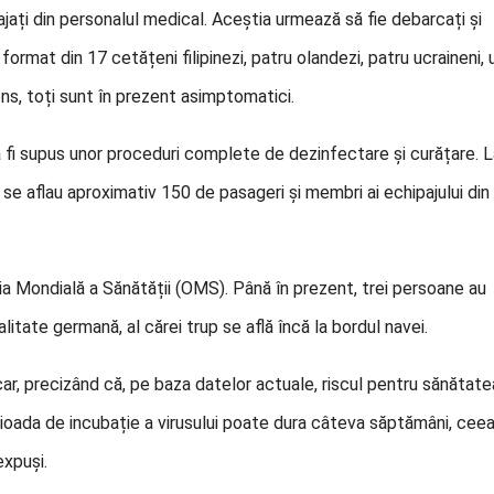
ajați din personalul medical. Aceștia urmează să fie debarcați și
e format din 17 cetățeni filipinezi, patru olandezi, patru ucraineni, 
ns, toți sunt în prezent asimptomatici.
va fi supus unor proceduri complete de dezinfectare și curățare. 
rd se aflau aproximativ 150 de pasageri și membri ai echipajului din
ia Mondială a Sănătății (OMS). Până în prezent, trei persoane au
itate germană, al cărei trup se află încă la bordul navei.
r, precizând că, pe baza datelor actuale, riscul pentru sănătate
rioada de incubație a virusului poate dura câteva săptămâni, cee
expuși.