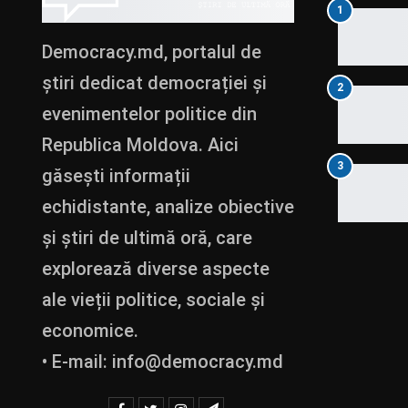
1
Democracy.md, portalul de
știri dedicat democrației și
2
evenimentelor politice din
Republica Moldova. Aici
3
găsești informații
echidistante, analize obiective
și știri de ultimă oră, care
explorează diverse aspecte
ale vieții politice, sociale și
economice.
• E-mail:
info@democracy.md