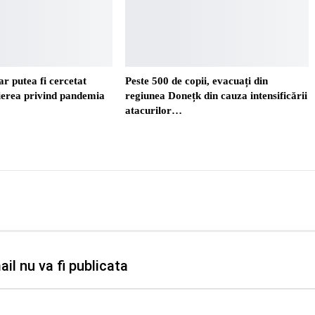
r putea fi cercetat
Peste 500 de copii, evacuați din
ierea privind pandemia
regiunea Donețk din cauza intensificării
atacurilor…
il nu va fi publicata