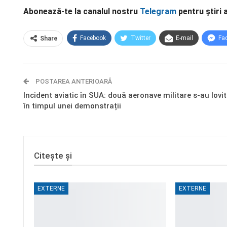
Abonează-te la canalul nostru
Telegram
pentru știri 
Facebook
Twitter
E-mail
Fa
Share
POSTAREA ANTERIOARĂ
Incident aviatic în SUA: două aeronave militare s-au lovit
în timpul unei demonstrații
Citește și
EXTERNE
EXTERNE