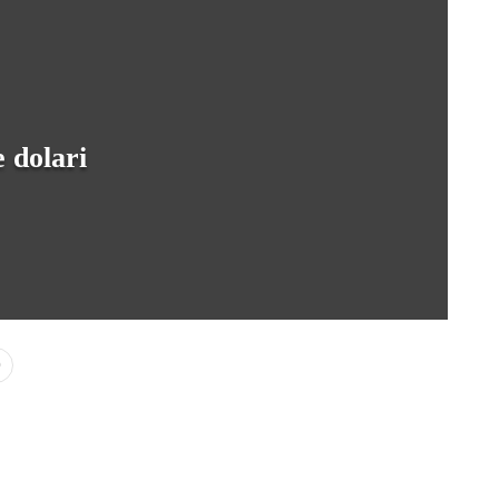
 dolari
0