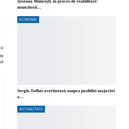
Șoseaua Muncești, în proces de reabilitare:
muncitorii…
ECONOMIC
0
te
il
Sergiu Tofilat avertizează asupra posibilei majorări
a…
ACTUALITATE