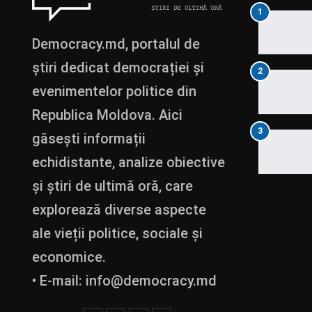
1
Democracy.md, portalul de
știri dedicat democrației și
2
evenimentelor politice din
Republica Moldova. Aici
3
găsești informații
echidistante, analize obiective
și știri de ultimă oră, care
explorează diverse aspecte
ale vieții politice, sociale și
economice.
• E-mail:
info@democracy.md