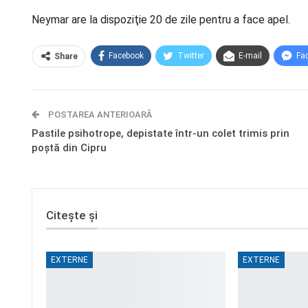
Neymar are la dispoziţie 20 de zile pentru a face apel.
Facebook
Twitter
E-mail
Fa
Share
POSTAREA ANTERIOARĂ
Pastile psihotrope, depistate într-un colet trimis prin
poștă din Cipru
Citește și
EXTERNE
EXTERNE