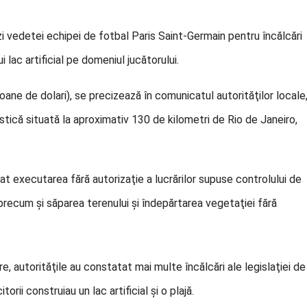
zi vedetei echipei de fotbal Paris Saint-Germain pentru încălcări
i lac artificial pe domeniul jucătorului.
lioane de dolari), se precizează în comunicatul autorităţilor locale
stică situată la aproximativ 130 de kilometri de Rio de Janeiro,
itat executarea fără autorizaţie a lucrărilor supuse controlului de
 precum şi săparea terenului şi îndepărtarea vegetaţiei fără
re, autorităţile au constatat mai multe încălcări ale legislaţiei de
orii construiau un lac artificial şi o plajă.