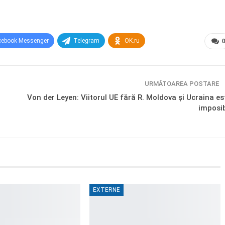
cebook Messenger
Telegram
OK.ru
URMĂTOAREA POSTARE
Von der Leyen: Viitorul UE fără R. Moldova și Ucraina es
imposib
EXTERNE