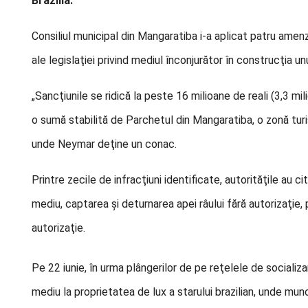
Brazilia.
Consiliul municipal din Mangaratiba i-a aplicat patru amen
ale legislaţiei privind mediul înconjurător în construcţia unu
„Sancţiunile se ridică la peste 16 milioane de reali (3,3 mi
o sumă stabilită de Parchetul din Mangaratiba, o zonă turi
unde Neymar deţine un conac.
Printre zecile de infracţiuni identificate, autorităţile au c
mediu, captarea şi deturnarea apei râului fără autorizaţie,
autorizaţie
.
Pe 22 iunie, în urma plângerilor de pe reţelele de socializa
mediu la proprietatea de lux a starului brazilian, unde muncit