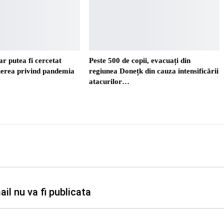
r putea fi cercetat
Peste 500 de copii, evacuați din
ierea privind pandemia
regiunea Donețk din cauza intensificării
atacurilor…
il nu va fi publicata