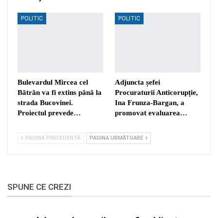
POLITIC
POLITIC
Bulevardul Mircea cel
Adjuncta șefei
Bătrân va fi extins până la
Procuraturii Anticorupție,
strada Bucovinei.
Ina Frunza-Bargan, a
Proiectul prevede…
promovat evaluarea…
PAGINA PRECEDENTĂ
PAGINA URMĂTOARE
SPUNE CE CREZI