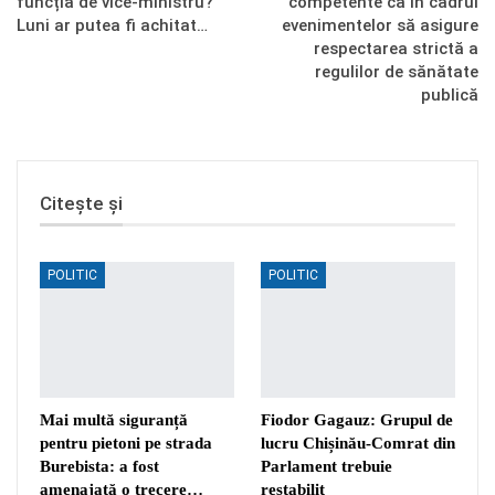
funcția de vice-ministru?
competente ca în cadrul
Luni ar putea fi achitat…
evenimentelor să asigure
respectarea strictă a
regulilor de sănătate
publică
Citește și
POLITIC
POLITIC
Mai multă siguranță
Fiodor Gagauz: Grupul de
pentru pietoni pe strada
lucru Chișinău-Comrat din
Burebista: a fost
Parlament trebuie
amenajată o trecere…
restabilit