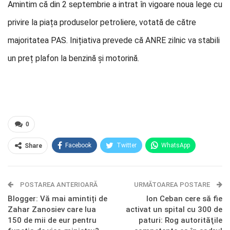
Amintim că din 2 septembrie a intrat în vigoare noua lege cu
privire la piața produselor petroliere, votată de către
majoritatea PAS. Inițiativa prevede că ANRE zilnic va stabili
un preț plafon la benzină și motorină.
0
Facebook
Twitter
WhatsApp
Share
E-mail
Facebook Messenger
POSTAREA ANTERIOARĂ
Telegram
OK.ru
URMĂTOAREA POSTARE
Blogger: Vă mai amintiți de
Ion Ceban cere să fie
Zahar Zanosiev care lua
activat un spital cu 300 de
150 de mii de eur pentru
paturi: Rog autorităţile