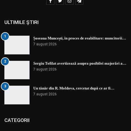
ULTIMILE ȘTIRI
1
Șoseaua Muncești, în proces de reabilitare: muncitorii…
7 august 2026
2
Sergiu Tofilat avertizează asupra posibilei majorări a…
7 august 2026
3
Un tânăr din R. Moldova, cercetat după ce ar fi…
7 august 2026
CATEGORII