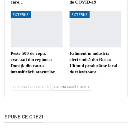
care…
de COVID-19
EXTERNE
EXTERNE
Peste 500 de copii,
Faliment în industria
evacuați din regiunea
electronică din Rusia:
Donețk din cauza
Ultimul producător local
intensificării atacurilor…
de televizoare…
PAGINA PRECEDENTĂ
PAGINA URMĂTOARE
SPUNE CE CREZI