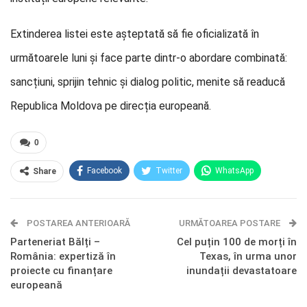
Extinderea listei este aşteptată să fie oficializată în
următoarele luni și face parte dintr-o abordare combinată:
sancțiuni, sprijin tehnic și dialog politic, menite să readucă
Republica Moldova pe direcția europeană.
0
Facebook
Twitter
WhatsApp
Share
E-mail
Facebook Messenger
POSTAREA ANTERIOARĂ
Telegram
OK.ru
URMĂTOAREA POSTARE
Parteneriat Bălți –
Cel puțin 100 de morți în
România: expertiză în
Texas, în urma unor
proiecte cu finanțare
inundații devastatoare
europeană