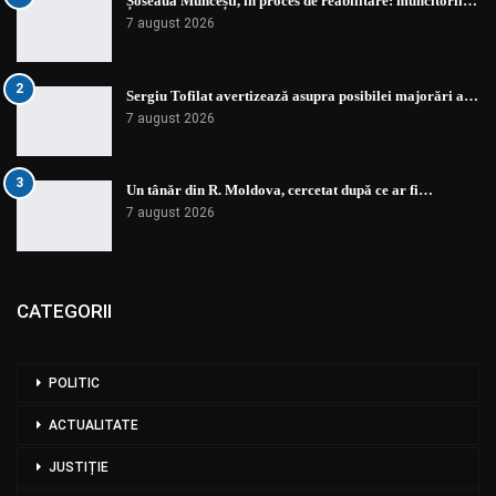
Șoseaua Muncești, în proces de reabilitare: muncitorii…
7 august 2026
2
Sergiu Tofilat avertizează asupra posibilei majorări a…
7 august 2026
3
Un tânăr din R. Moldova, cercetat după ce ar fi…
7 august 2026
CATEGORII
POLITIC
ACTUALITATE
JUSTIȚIE