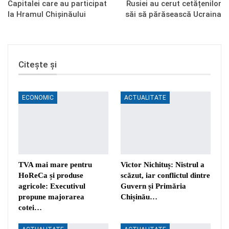
Capitalei care au participat
Rusiei au cerut cetățenilor
la Hramul Chișinăului
săi să părăsească Ucraina
Citește și
ECONOMIC
ACTUALITATE
TVA mai mare pentru
Victor Nichituș: Nistrul a
HoReCa și produse
scăzut, iar conflictul dintre
agricole: Executivul
Guvern și Primăria
propune majorarea
Chișinău…
cotei…