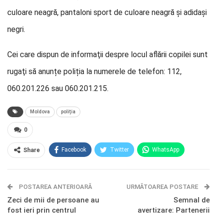
culoare neagră, pantaloni sport de culoare neagră și adidaşi
negri.
Cei care dispun de informaţii despre locul aflării copilei sunt
rugaţi să anunțe poliția la numerele de telefon: 112,
060.201.226 sau 060.201.215.
Moldova
poliția
0
Facebook
Twitter
WhatsApp
Share
E-mail
Facebook Messenger
POSTAREA ANTERIOARĂ
Telegram
OK.ru
URMĂTOAREA POSTARE
Zeci de mii de persoane au
Semnal de
fost ieri prin centrul
avertizare: Partenerii