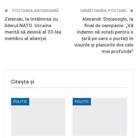
POSTAREA ANTERIOARĂ
Telegram
OK.ru
URMĂTOAREA POSTARE
Zelenski, la întâlnirea cu
Alexandr Stoianoglo, la
liderul NATO: Ucraina
final de campanie: „Vă
merită să devină al 33-lea
îndemn să votați pentru o
membru al alianţei
țară pe care o purtați în
visurile și planurile dvs cele
mai profunde”
Citește și
POLITIC
POLITIC