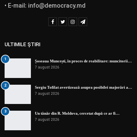
• E-mail:
info@democracy.md
ULTIMILE ȘTIRI
1
Șoseaua Muncești, în proces de reabilitare: muncitorii…
7 august 2026
2
Sergiu Tofilat avertizează asupra posibilei majorări a…
7 august 2026
3
Un tânăr din R. Moldova, cercetat după ce ar fi…
7 august 2026