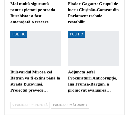
Mai multă siguranță
Fiodor Gagauz: Grupul de
pentru pietoni pe strada
lucru Chișinău-Comrat din
Burebista: a fost
Parlament trebuie
amenajată o trecere…
restabilit
POLITIC
POLITIC
Bulevardul Mircea cel
Adjuncta șefei
Bătrân va fi extins până la
Procuraturii Anticorupție,
strada Bucovinei.
Ina Frunza-Bargan, a
Proiectul prevede…
promovat evaluarea…
PAGINA PRECEDENTĂ
PAGINA URMĂTOARE