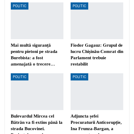
POLITIC
POLITIC
Mai multă siguranță
Fiodor Gagauz: Grupul de
pentru pietoni pe strada
lucru Chișinău-Comrat din
Burebista: a fost
Parlament trebuie
amenajată o trecere…
restabilit
POLITIC
POLITIC
Bulevardul Mircea cel
Adjuncta șefei
Bătrân va fi extins până la
Procuraturii Anticorupție,
strada Bucovinei.
Ina Frunza-Bargan, a