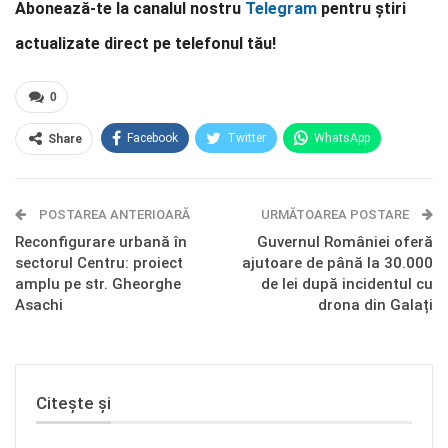
Abonează-te la canalul nostru
Telegram
pentru știri
actualizate direct pe telefonul tău!
0
Facebook
Twitter
WhatsApp
Share
E-mail
Facebook Messenger
POSTAREA ANTERIOARĂ
Telegram
OK.ru
URMĂTOAREA POSTARE
Reconfigurare urbană în
Guvernul României oferă
sectorul Centru: proiect
ajutoare de până la 30.000
amplu pe str. Gheorghe
de lei după incidentul cu
Asachi
drona din Galați
Citește și