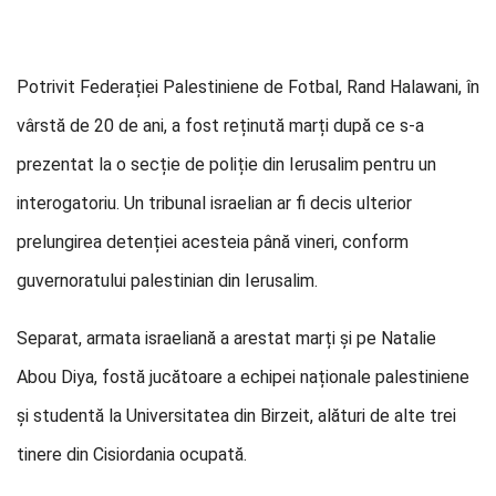
Potrivit Federației Palestiniene de Fotbal, Rand Halawani, în
vârstă de 20 de ani, a fost reținută marți după ce s-a
prezentat la o secție de poliție din Ierusalim pentru un
interogatoriu. Un tribunal israelian ar fi decis ulterior
prelungirea detenției acesteia până vineri, conform
guvernoratului palestinian din Ierusalim.
Separat, armata israeliană a arestat marți și pe Natalie
Abou Diya, fostă jucătoare a echipei naționale palestiniene
și studentă la Universitatea din Birzeit, alături de alte trei
tinere din Cisiordania ocupată.