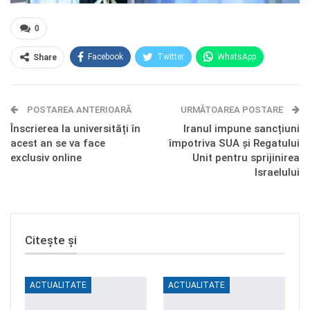
0
Facebook
Twitter
WhatsApp
Share
E-mail
Facebook Messenger
POSTAREA ANTERIOARĂ
Telegram
OK.ru
URMĂTOAREA POSTARE
Înscrierea la universități în
Iranul impune sancțiuni
acest an se va face
împotriva SUA și Regatului
exclusiv online
Unit pentru sprijinirea
Israelului
Citește și
ACTUALITATE
ACTUALITATE