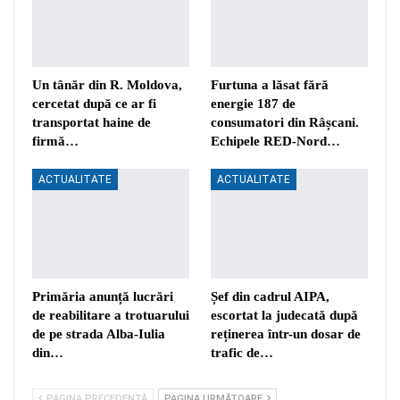
Un tânăr din R. Moldova,
Furtuna a lăsat fără
cercetat după ce ar fi
energie 187 de
transportat haine de
consumatori din Râșcani.
firmă…
Echipele RED-Nord…
ACTUALITATE
ACTUALITATE
Primăria anunță lucrări
Șef din cadrul AIPA,
de reabilitare a trotuarului
escortat la judecată după
de pe strada Alba-Iulia
reținerea într-un dosar de
din…
trafic de…
PAGINA PRECEDENTĂ
PAGINA URMĂTOARE