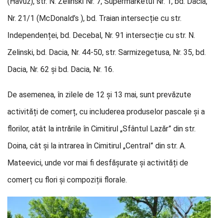
(Havuz), str. N. Zelinski Nr. 7, Supermarketul Nr. 1, bd. Dacia,
Nr. 21/1 (McDonald’s ), bd. Traian intersecție cu str.
Independenței, bd. Decebal, Nr. 91 intersecție cu str. N.
Zelinski, bd. Dacia, Nr. 44-50, str. Sarmizegetusa, Nr. 35, bd.
Dacia, Nr. 62 și bd. Dacia, Nr. 16.
De asemenea, în zilele de 12 și 13 mai, sunt prevăzute
activități de comerț, cu includerea produselor pascale și a
florilor, atât la intrările în Cimitirul „Sfântul Lazăr” din str.
Doina, cât și la intrarea în Cimitirul „Central” din str. A.
Mateevici, unde vor mai fi desfășurate și activități de
comerț cu flori și compoziții florale.