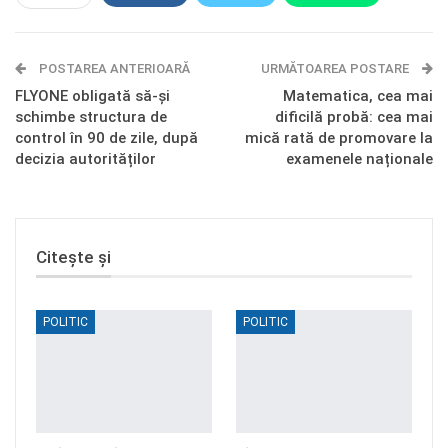
E-mail
Facebook Messenger
POSTAREA ANTERIOARĂ
Telegram
OK.ru
URMĂTOAREA POSTARE
FLYONE obligată să-și
Matematica, cea mai
schimbe structura de
dificilă probă: cea mai
control în 90 de zile, după
mică rată de promovare la
decizia autorităților
examenele naționale
Citește și
POLITIC
POLITIC