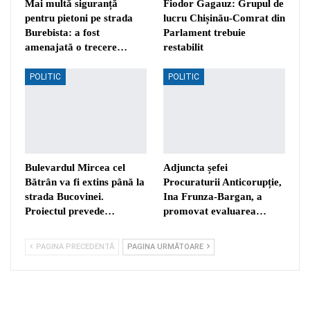
Mai multă siguranță
Fiodor Gagauz: Grupul de
pentru pietoni pe strada
lucru Chișinău-Comrat din
Burebista: a fost
Parlament trebuie
amenajată o trecere…
restabilit
POLITIC
POLITIC
Bulevardul Mircea cel
Adjuncta șefei
Bătrân va fi extins până la
Procuraturii Anticorupție,
strada Bucovinei.
Ina Frunza-Bargan, a
Proiectul prevede…
promovat evaluarea…
PAGINA PRECEDENTĂ
PAGINA URMĂTOARE