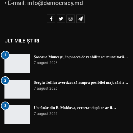
• E-mail:
info@democracy.md
ULTIMILE ȘTIRI
1
Șoseaua Muncești, în proces de reabilitare: muncitorii…
7 august 2026
2
Sergiu Tofilat avertizează asupra posibilei majorări a…
7 august 2026
3
Un tânăr din R. Moldova, cercetat după ce ar fi…
7 august 2026