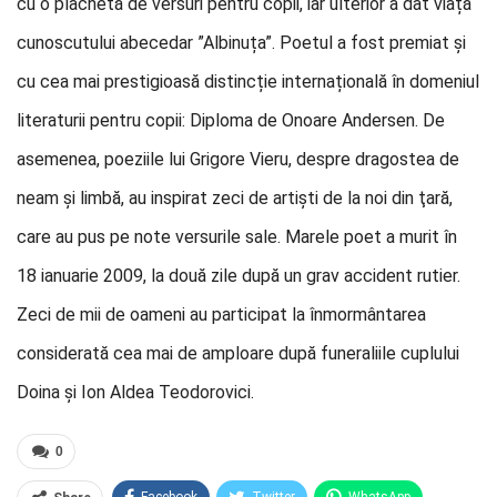
cu o plachetă de versuri pentru copii, iar ulterior a dat viață
cunoscutului abecedar ”Albinuța”. Poetul a fost premiat și
cu cea mai prestigioasă distincție internațională în domeniul
literaturii pentru copii: Diploma de Onoare Andersen. De
asemenea, poeziile lui Grigore Vieru, despre dragostea de
neam și limbă, au inspirat zeci de artişti de la noi din ţară,
care au pus pe note versurile sale. Marele poet a murit în
18 ianuarie 2009, la două zile după un grav accident rutier.
Zeci de mii de oameni au participat la înmormântarea
considerată cea mai de amploare după funeraliile cuplului
Doina și Ion Aldea Teodorovici.
0