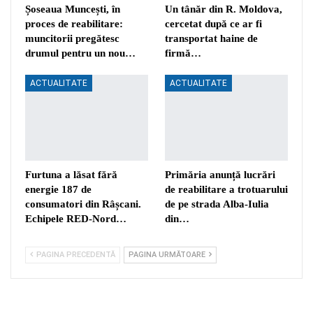
Șoseaua Muncești, în
Un tânăr din R. Moldova,
proces de reabilitare:
cercetat după ce ar fi
muncitorii pregătesc
transportat haine de
drumul pentru un nou…
firmă…
ACTUALITATE
ACTUALITATE
Furtuna a lăsat fără
Primăria anunță lucrări
energie 187 de
de reabilitare a trotuarului
consumatori din Râșcani.
de pe strada Alba-Iulia
Echipele RED-Nord…
din…
PAGINA PRECEDENTĂ
PAGINA URMĂTOARE