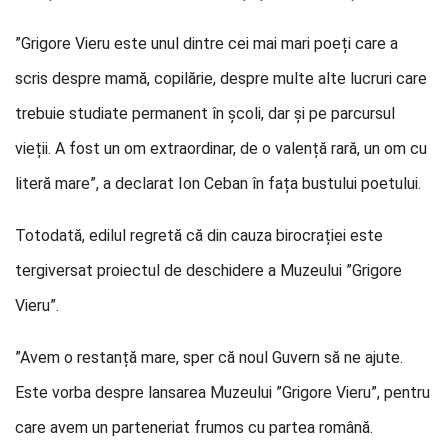
”Grigore Vieru este unul dintre cei mai mari poeți care a
scris despre mamă, copilărie, despre multe alte lucruri care
trebuie studiate permanent în școli, dar și pe parcursul
vieții. A fost un om extraordinar, de o valență rară, un om cu
literă mare”, a declarat Ion Ceban în fața bustului poetului.
Totodată, edilul regretă că din cauza birocrației este
tergiversat proiectul de deschidere a Muzeului ”Grigore
Vieru”.
”Avem o restanță mare, sper că noul Guvern să ne ajute.
Este vorba despre lansarea Muzeului ”Grigore Vieru”, pentru
care avem un parteneriat frumos cu partea română.