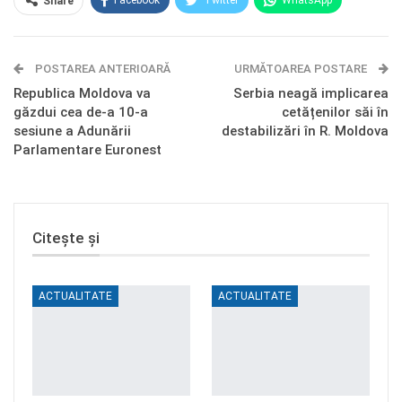
Facebook
Twitter
WhatsApp
Share
E-mail
Facebook Messenger
POSTAREA ANTERIOARĂ
Telegram
OK.ru
URMĂTOAREA POSTARE
Republica Moldova va
Serbia neagă implicarea
găzdui cea de-a 10-a
cetățenilor săi în
sesiune a Adunării
destabilizări în R. Moldova
Parlamentare Euronest
Citește și
ACTUALITATE
ACTUALITATE