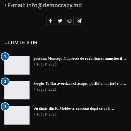
• E-mail:
info@democracy.md
ULTIMILE ȘTIRI
1
Șoseaua Muncești, în proces de reabilitare: muncitorii…
7 august 2026
2
Sergiu Tofilat avertizează asupra posibilei majorări a…
7 august 2026
3
Un tânăr din R. Moldova, cercetat după ce ar fi…
7 august 2026