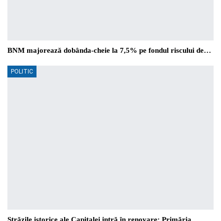
BNM majorează dobânda-cheie la 7,5% pe fondul riscului de…
POLITIC
Străzile istorice ale Capitalei intră în renovare: Primăria…