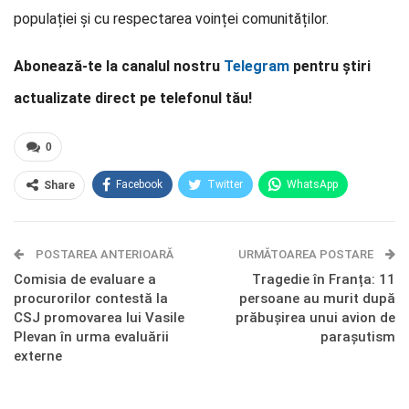
populației și cu respectarea voinței comunităților.
Abonează-te la canalul nostru
Telegram
pentru știri
actualizate direct pe telefonul tău!
0
Facebook
Twitter
WhatsApp
Share
E-mail
Facebook Messenger
POSTAREA ANTERIOARĂ
Telegram
OK.ru
URMĂTOAREA POSTARE
Comisia de evaluare a
Tragedie în Franța: 11
procurorilor contestă la
persoane au murit după
CSJ promovarea lui Vasile
prăbușirea unui avion de
Plevan în urma evaluării
parașutism
externe