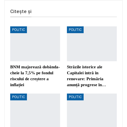
Citește și
POLITIC
POLITIC
BNM majorează dobânda-
Străzile istorice ale
cheie la 7,5% pe fondul
Capitalei intră în
riscului de creștere a
renovare: Primăria
inflației
anunță progrese în…
POLITIC
POLITIC