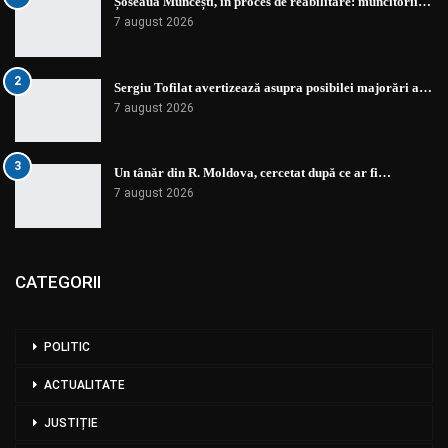
Șoseaua Muncești, în proces de reabilitare: muncitorii…
7 august 2026
2
Sergiu Tofilat avertizează asupra posibilei majorări a…
7 august 2026
3
Un tânăr din R. Moldova, cercetat după ce ar fi…
7 august 2026
CATEGORII
POLITIC
ACTUALITATE
JUSTIȚIE