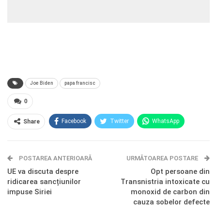
Joe Biden
papa francisc
0
Facebook
Twitter
WhatsApp
Share
E-mail
Facebook Messenger
POSTAREA ANTERIOARĂ
Telegram
OK.ru
URMĂTOAREA POSTARE
UE va discuta despre
Opt persoane din
ridicarea sancțiunilor
Transnistria intoxicate cu
impuse Siriei
monoxid de carbon din
cauza sobelor defecte