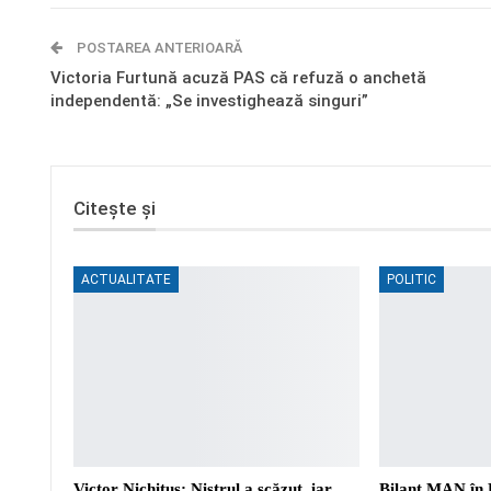
POSTAREA ANTERIOARĂ
Victoria Furtună acuză PAS că refuză o anchetă
independentă: „Se investighează singuri”
Citește și
ACTUALITATE
POLITIC
Victor Nichituș: Nistrul a scăzut, iar
Bilanț MAN în 