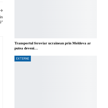
în
S”
Transportul feroviar ucrainean prin Moldova ar
putea deveni…
EXTERNE