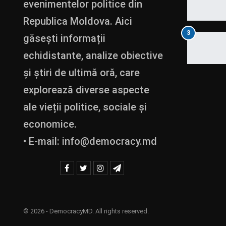
evenimentelor politice din
Republica Moldova. Aici
3
găsești informații
echidistante, analize obiective
și știri de ultimă oră, care
explorează diverse aspecte
ale vieții politice, sociale și
economice.
• E-mail:
info@democracy.md
© 2026 - DemocracyMD. All rights reserved.