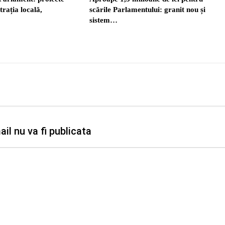
trația locală,
scările Parlamentului: granit nou și
sistem…
il nu va fi publicata