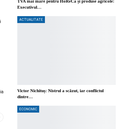
TVA mai mare pentru HoReCa și produse agricole:
Executivul…
ACTUALITATE
i
Victor Nichituș: Nistrul a scăzut, iar conflictul
ia
dintre…
ECONOMIC
0