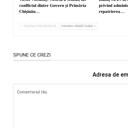
conflictul dintre Guvern și Primăria
privind adminis
Chișinău…
repatrierea…
PAGINA PRECEDENTĂ
PAGINA URMĂTOARE
SPUNE CE CREZI
Adresa de ema