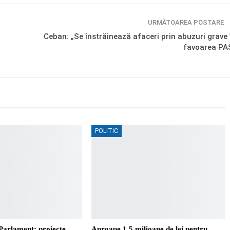
URMĂTOAREA POSTARE
Ceban: „Se înstrăinează afaceri prin abuzuri grave 
favoarea PA
POLITIC
Parlament: proiecte
Aproape 1,5 milioane de lei pentru