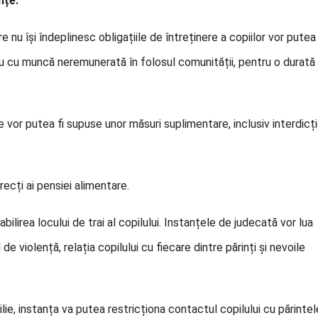
nțe.
 nu își îndeplinesc obligațiile de întreținere a copiilor vor putea 
sau cu muncă neremunerată în folosul comunității, pentru o durată
 vor putea fi supuse unor măsuri suplimentare, inclusiv interdicți
recți ai pensiei alimentare.
lirea locului de trai al copilului. Instanțele de judecată vor lua
de violență, relația copilului cu fiecare dintre părinți și nevoile
amilie, instanța va putea restricționa contactul copilului cu părintel