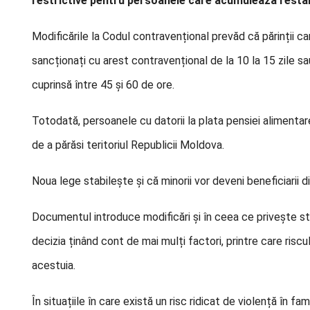
restrictive pentru persoanele care acumulează resta
Modificările la Codul contravențional prevăd că părinții care
sancționați cu arest contravențional de la 10 la 15 zile 
cuprinsă între 45 și 60 de ore.
Totodată, persoanele cu datorii la plata pensiei alimentare
de a părăsi teritoriul Republicii Moldova.
Noua lege stabilește și că minorii vor deveni beneficiarii di
Documentul introduce modificări și în ceea ce privește stabi
decizia ținând cont de mai mulți factori, printre care riscul 
acestuia.
În situațiile în care există un risc ridicat de violență în f