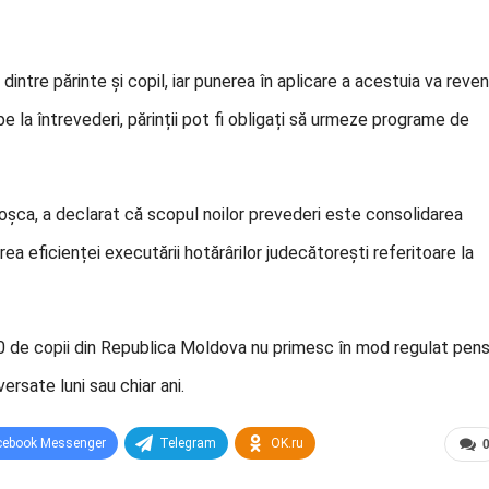
intre părinte și copil, iar punerea în aplicare a acestuia va reven
e la întrevederi, părinții pot fi obligați să urmeze programe de
 Roșca, a declarat că scopul noilor prevederi este consolidarea
irea eficienței executării hotărârilor judecătorești referitoare la
000 de copii din Republica Moldova nu primesc în mod regulat pens
rsate luni sau chiar ani.
cebook Messenger
Telegram
OK.ru