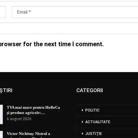
browser for the next time I comment.
ȘTIRI
CATEGORII
TVA mai mare pentru HoReCa
POLITIC
și produse agricole:…
6 august 2026
ACTUALITATE
Victor Nichituș: Nistrul a
JUSTIȚIE