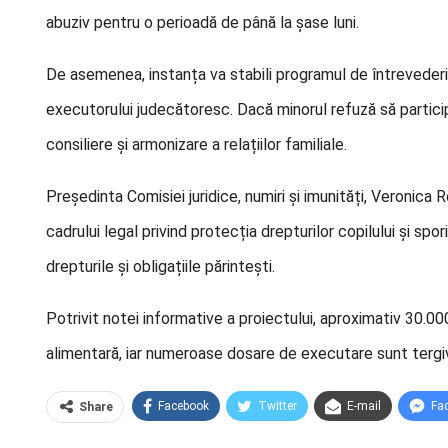
abuziv pentru o perioadă de până la șase luni.
De asemenea, instanța va stabili programul de întrevederi d
executorului judecătoresc. Dacă minorul refuză să particip
consiliere și armonizare a relațiilor familiale.
Președinta Comisiei juridice, numiri și imunități, Veronica
cadrului legal privind protecția drepturilor copilului și spor
drepturile și obligațiile părintești.
Potrivit notei informative a proiectului, aproximativ 30.
alimentară, iar numeroase dosare de executare sunt tergive
Facebook
Twitter
E-mail
Fa
Share