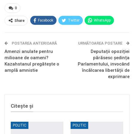
0
Facebook
Twitter
WhatsApp
Share
E-mail
Facebook Messenger
POSTAREA ANTERIOARĂ
Telegram
OK.ru
URMĂTOAREA POSTARE
Amenzi anulate pentru
Deputații opoziției
milioane de oameni?
părăsesc ședința
Kazahstanul pregătește o
Parlamentului, invocând
amplă amnistie
încălcarea libertății de
exprimare
Citește și
POLITIC
POLITIC