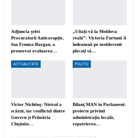
Adjuncta șefei
„Uitați-vă la Moldova
Procuraturii Anticorupție,
reală”: Victoria Furtună îi
Ina Frunza-Bargan, a
îndeamnă pe moldovenii
promovat evaluarea…
plecați să…
ACTUALITATE
POLITIC
Victor Nichituș: Nistrul a
Bilanț MAN în Parlament:
scăzut, iar conflictul dintre
proiecte privind
Guvern și Primăria
administrația locală,
Chișinău…
repatrierea…