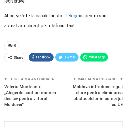
legislative.
Abonează-te la canalul nostru
Telegram
pentru știri
actualizate direct pe telefonul tău!
0
Facebook
Twitter
WhatsApp
Share
E-mail
Facebook Messenger
POSTAREA ANTERIOARĂ
Telegram
OK.ru
URMĂTOAREA POSTARE
Valeriu Munteanu:
Moldova introduce reguli
„Alegerile sunt un moment
clare pentru eliminarea
decisiv pentru viitorul
obstacolelor în comerțul
Moldovei”
cu UE