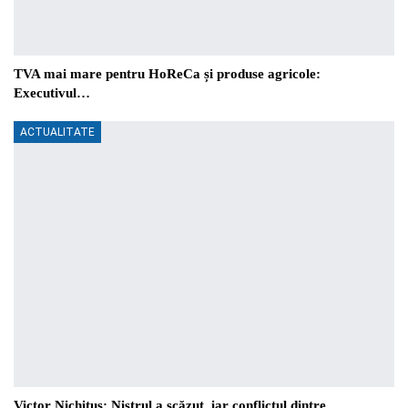
TVA mai mare pentru HoReCa și produse agricole:
Executivul…
ACTUALITATE
Victor Nichituș: Nistrul a scăzut, iar conflictul dintre…