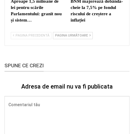
Aproape 1,5 milioane de
BNM majorează dobânda-
lei pentru scările
cheie la 7,5% pe fondul
Parlamentului: granit nou
riscului de creștere a
și sistem…
inflației
PAGINA PRECEDENTĂ
PAGINA URMĂTOARE
SPUNE CE CREZI
Adresa de email nu va fi publicata