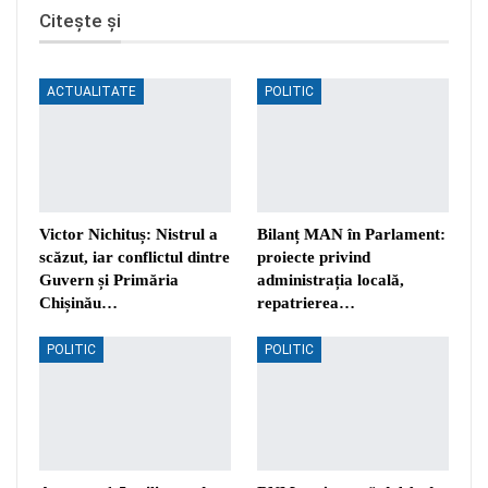
Citește și
ACTUALITATE
POLITIC
Victor Nichituș: Nistrul a
Bilanț MAN în Parlament:
scăzut, iar conflictul dintre
proiecte privind
Guvern și Primăria
administrația locală,
Chișinău…
repatrierea…
POLITIC
POLITIC