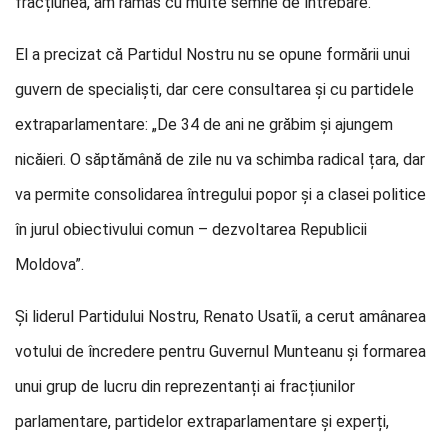
fracțiunea, am rămas cu multe semne de întrebare.”
El a precizat că Partidul Nostru nu se opune formării unui
guvern de specialiști, dar cere consultarea și cu partidele
extraparlamentare: „De 34 de ani ne grăbim și ajungem
nicăieri. O săptămână de zile nu va schimba radical țara, dar
va permite consolidarea întregului popor și a clasei politice
în jurul obiectivului comun – dezvoltarea Republicii
Moldova”.
Și liderul Partidului Nostru, Renato Usatîi, a cerut amânarea
votului de încredere pentru Guvernul Munteanu și formarea
unui grup de lucru din reprezentanți ai fracțiunilor
parlamentare, partidelor extraparlamentare și experți,