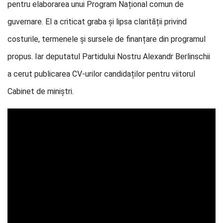
pentru elaborarea unui Program Național comun de
guvernare. El a criticat graba și lipsa clarității privind
costurile, termenele și sursele de finanțare din programul
propus. Iar deputatul Partidului Nostru Alexandr Berlinschii
a cerut publicarea CV-urilor candidaților pentru viitorul
Cabinet de miniștri.