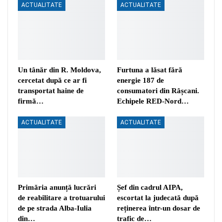
ACTUALITATE
ACTUALITATE
Un tânăr din R. Moldova,
Furtuna a lăsat fără
cercetat după ce ar fi
energie 187 de
transportat haine de
consumatori din Râșcani.
firmă…
Echipele RED-Nord…
ACTUALITATE
ACTUALITATE
Primăria anunță lucrări
Șef din cadrul AIPA,
de reabilitare a trotuarului
escortat la judecată după
de pe strada Alba-Iulia
reținerea într-un dosar de
din…
trafic de…