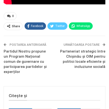
0
Facebook
Twitter
WhatsApp
Share
E-mail
Facebook Messenger
POSTAREA ANTERIOARĂ
Telegram
OK.ru
URMĂTOAREA POSTARE
Partidul Nostru propune
Parteneriat strategic între
un Program Național
Chișinău și OIM pentru
comun de guvernare cu
politici locale eficiente și
participarea partidelor și
incluziune socială
experților
Citește și