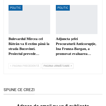
POLITIC
POLITIC
Bulevardul Mircea cel
Adjuncta șefei
Bătrân va fi extins până la
Procuraturii Anticorupție,
strada Bucovinei.
Ina Frunza-Bargan, a
Proiectul prevede…
promovat evaluarea…
PAGINA PRECEDENTĂ
PAGINA URMĂTOARE
SPUNE CE CREZI