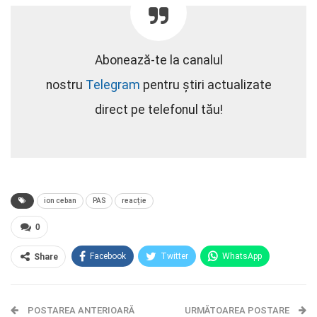
Abonează-te la canalul
nostru
Telegram
pentru știri actualizate
direct pe telefonul tău!
ion ceban
PAS
reacție
0
Facebook
Twitter
WhatsApp
Share
E-mail
Facebook Messenger
POSTAREA ANTERIOARĂ
Telegram
OK.ru
URMĂTOAREA POSTARE