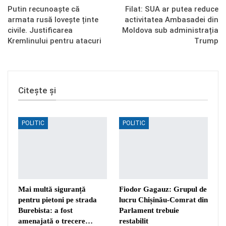
Putin recunoaște că
Filat: SUA ar putea reduce
armata rusă lovește ținte
activitatea Ambasadei din
civile. Justificarea
Moldova sub administrația
Kremlinului pentru atacuri
Trump
Citește și
POLITIC
POLITIC
Mai multă siguranță
Fiodor Gagauz: Grupul de
pentru pietoni pe strada
lucru Chișinău-Comrat din
Burebista: a fost
Parlament trebuie
amenajată o trecere…
restabilit