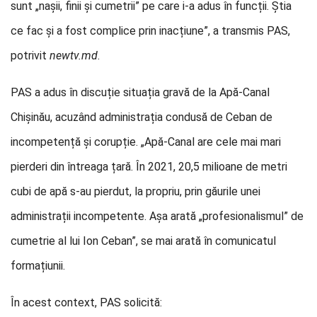
sunt „nașii, finii și cumetrii” pe care i-a adus în funcții. Știa
ce fac și a fost complice prin inacțiune”, a transmis PAS,
potrivit
newtv.md
.
PAS a adus în discuție situația gravă de la Apă-Canal
Chișinău, acuzând administrația condusă de Ceban de
incompetență și corupție. „Apă-Canal are cele mai mari
pierderi din întreaga țară. În 2021, 20,5 milioane de metri
cubi de apă s-au pierdut, la propriu, prin găurile unei
administrații incompetente. Așa arată „profesionalismul” de
cumetrie al lui Ion Ceban”, se mai arată în comunicatul
formațiunii.
În acest context, PAS solicită: