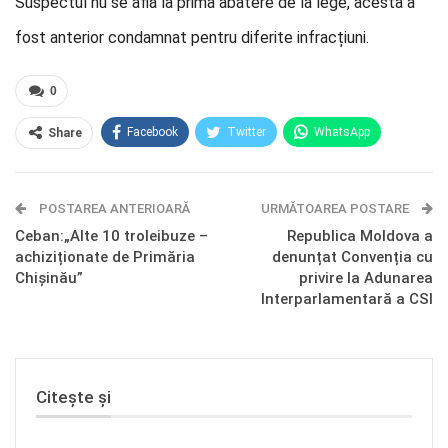
Suspectul nu se află la prima abatere de la lege, acesta a
fost anterior condamnat pentru diferite infracțiuni.
0
Facebook
Twitter
WhatsApp
Share
E-mail
Facebook Messenger
POSTAREA ANTERIOARĂ
Telegram
OK.ru
URMĂTOAREA POSTARE
Ceban:„Alte 10 troleibuze –
Republica Moldova a
achiziționate de Primăria
denunțat Convenția cu
Chișinău”
privire la Adunarea
Interparlamentară a CSI
Citește și