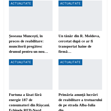
ACTUALITATE
ACTUALITATE
Șoseaua Muncești, în
Un tânăr din R. Moldova,
proces de reabilitare:
cercetat după ce ar fi
muncitorii pregătesc
transportat haine de
drumul pentru un nou…
firmă…
ACTUALITATE
ACTUALITATE
Furtuna a lăsat fără
Primăria anunță lucrări
energie 187 de
de reabilitare a trotuarului
consumatori din Râșcani.
de pe strada Alba-Iulia
Echipele RED-Nord…
din…