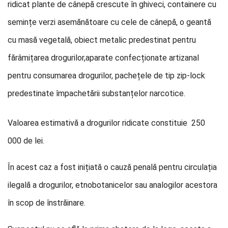
ridicat plante de cânepă crescute în ghiveci, containere cu
semințe verzi asemănătoare cu cele de cânepă, o geantă
cu masă vegetală, obiect metalic predestinat pentru
fărâmițarea drogurilor,aparate confecționate artizanal
pentru consumarea drogurilor, pachețele de tip zip-lock
predestinat
e împachetării substanțelor narcotice.
Valoarea estimativă a drogurilor ridicate constituie 250
000 de lei.
În acest caz a fost inițiată o cauză penală pentru circulația
ilegală a drogurilor, etnobotanicelor sau analogilor acestora
în scop de înstrăinare.