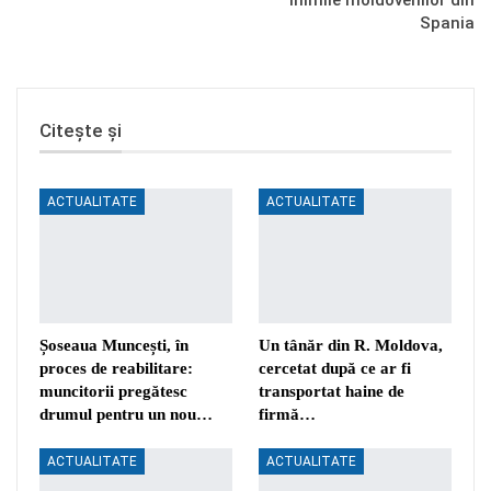
inimile moldovenilor din
Spania
Citește și
ACTUALITATE
ACTUALITATE
Șoseaua Muncești, în
Un tânăr din R. Moldova,
proces de reabilitare:
cercetat după ce ar fi
muncitorii pregătesc
transportat haine de
drumul pentru un nou…
firmă…
ACTUALITATE
ACTUALITATE