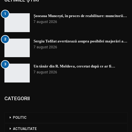
1
Șoseaua Muncești, în proces de reabilitare: muncitorii…
7 august 2026
2
Sergiu Tofilat avertizează asupra posibilei majorări a…
7 august 2026
3
Un tânăr din R. Moldova, cercetat după ce ar fi…
7 august 2026
CATEGORII
POLITIC
ACTUALITATE