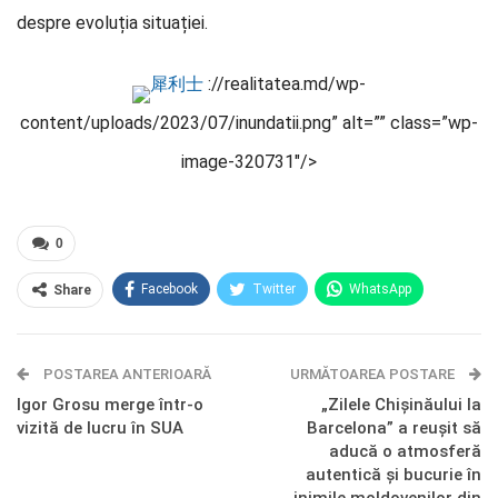
despre evoluția situației.
犀利士
://realitatea.md/wp-
content/uploads/2023/07/inundatii.png” alt=”” class=”wp-
image-320731″/>
0
Facebook
Twitter
WhatsApp
Share
E-mail
Facebook Messenger
POSTAREA ANTERIOARĂ
Telegram
OK.ru
URMĂTOAREA POSTARE
Igor Grosu merge într-o
„Zilele Chișinăului la
vizită de lucru în SUA
Barcelona” a reușit să
aducă o atmosferă
autentică și bucurie în