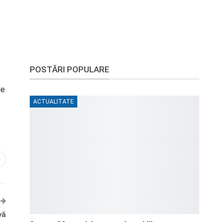
POSTĂRI POPULARE
de
ACTUALITATE
0
vă