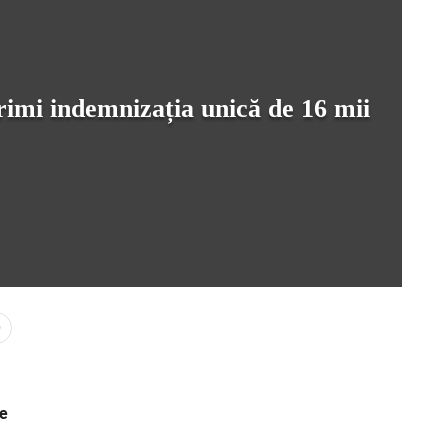
primi indemnizația unică de 16 mii
0
de