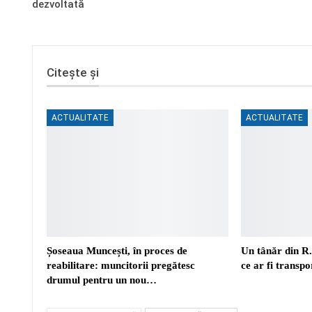
dezvoltată
Citește și
ACTUALITATE
ACTUALITATE
Șoseaua Muncești, în proces de
Un tânăr din R
reabilitare: muncitorii pregătesc
ce ar fi transp
drumul pentru un nou…