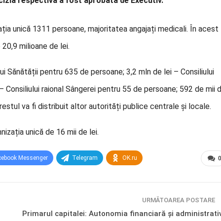
cizia respectivă a fost aprobată de Executiv.
zația unică 1311 persoane, majoritatea angajați medicali. În acest
 20,9 milioane de lei.
ui Sănătății pentru 635 de persoane; 3,2 mln de lei – Consiliului
– Consiliului raional Sângerei pentru 55 de persoane; 592 de mii 
estul va fi distribuit altor autorități publice centrale și locale.
izația unică de 16 mii de lei.
cebook Messenger
Telegram
OK.ru
URMĂTOAREA POSTARE
Primarul capitalei: Autonomia financiară și administrati