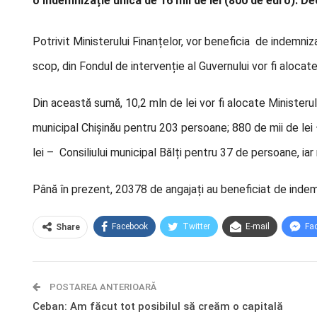
o indemnizație unică de 16 mii de lei (800 de euro)
. De
Potrivit Ministerului Finanțelor, vor beneficia de indemni
scop, din Fondul de intervenție al Guvernului vor fi alocate
Din această sumă, 10,2 mln de lei vor fi alocate Ministerul
municipal Chișinău pentru 203 persoane; 880 de mii de lei 
lei – Consiliului municipal Bălți pentru 37 de persoane, iar r
Până în prezent, 20378 de angajați au beneficiat de indemn
Facebook
Twitter
E-mail
Fa
Share
POSTAREA ANTERIOARĂ
Ceban: Am făcut tot posibilul să creăm o capitală