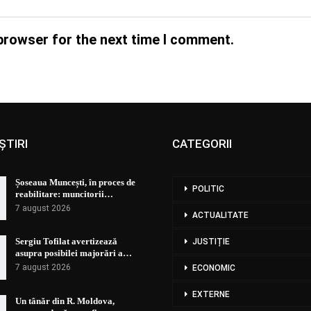
browser for the next time I comment.
ȘTIRI
CATEGORII
Șoseaua Muncești, în proces de
POLITIC
reabilitare: muncitorii…
7 august 2026
ACTUALITATE
Sergiu Tofilat avertizează
JUSTIȚIE
asupra posibilei majorări a…
7 august 2026
ECONOMIC
EXTERNE
Un tânăr din R. Moldova,