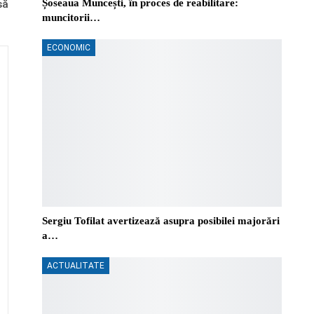
Șoseaua Muncești, în proces de reabilitare:
să
muncitorii…
ECONOMIC
Sergiu Tofilat avertizează asupra posibilei majorări
a…
ACTUALITATE