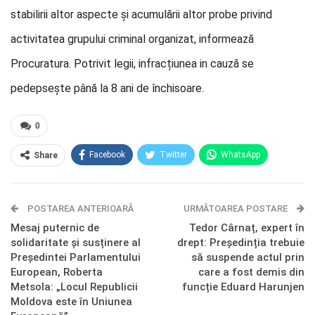
stabilirii altor aspecte și acumulării altor probe privind
activitatea grupului criminal organizat, informează
Procuratura. Potrivit legii, infracțiunea in cauză se
pedepsește până la 8 ani de închisoare.
0
Facebook
Twitter
WhatsApp
Share
E-mail
Facebook Messenger
POSTAREA ANTERIOARĂ
Telegram
OK.ru
URMĂTOAREA POSTARE
Mesaj puternic de
Tedor Cârnaț, expert în
solidaritate și susținere al
drept: Președinția trebuie
Președintei Parlamentului
să suspende actul prin
European, Roberta
care a fost demis din
Metsola: „Locul Republicii
funcție Eduard Harunjen
Moldova este în Uniunea