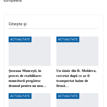
Europeană”
Citește și
ACTUALITATE
ACTUALITATE
Șoseaua Muncești, în
Un tânăr din R. Moldova,
proces de reabilitare:
cercetat după ce ar fi
muncitorii pregătesc
transportat haine de
drumul pentru un nou…
firmă…
ACTUALITATE
ACTUALITATE