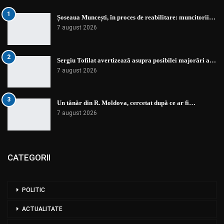
1
Șoseaua Muncești, în proces de reabilitare: muncitorii…
7 august 2026
2
Sergiu Tofilat avertizează asupra posibilei majorări a…
7 august 2026
3
Un tânăr din R. Moldova, cercetat după ce ar fi…
7 august 2026
CATEGORII
POLITIC
ACTUALITATE