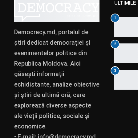
ULTIMILE 
1
Democracy.md, portalul de
știri dedicat democrației și
2
evenimentelor politice din
Republica Moldova. Aici
3
găsești informații
echidistante, analize obiective
și știri de ultimă oră, care
explorează diverse aspecte
ale vieții politice, sociale și
economice.
• E-mail:
info@democracy.md