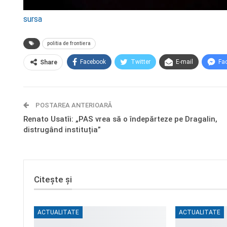
sursa
politia de frontiera
Facebook
Twitter
E-mail
Fa
Share
POSTAREA ANTERIOARĂ
Renato Usatîi: „PAS vrea să o îndepărteze pe Dragalin,
distrugând instituția”
Citește și
ACTUALITATE
ACTUALITATE