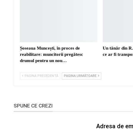
Șoseaua Muncești, în proces de
Un tânăr din R
reabilitare: muncitorii pregătesc
ce ar fi transp
drumul pentru un nou…
PAGINA PRECEDENTĂ
PAGINA URMĂTOARE
SPUNE CE CREZI
Adresa de ema