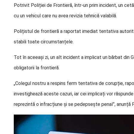
Potrivit Poliției de Frontieră, într-un prim incident, un c
cu un vehicul care nu avea revizia tehnică valabilă.
Polițistul de frontieră a raportat imediat tentativa auto
stabili toate circumstanțele.
Tot în aceeași zi, un alt incident a implicat un bărbat din G
obligatorii la frontieră.
„Colegul nostru a respins ferm tentativa de corupție, rap
investighează aceste cazuri, iar cei implicați vor răspunde
reprezintă o infracțiune și se pedepsește penal”, anunță P