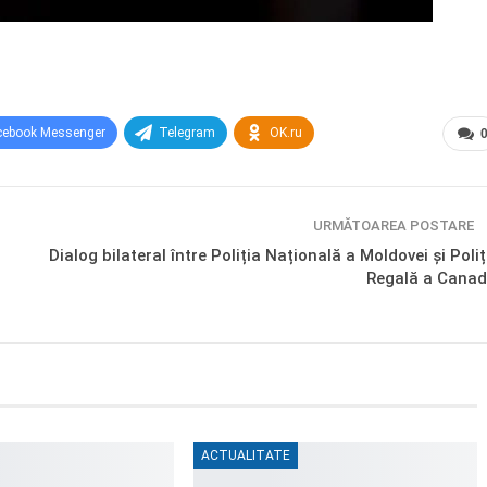
cebook Messenger
Telegram
OK.ru
URMĂTOAREA POSTARE
Dialog bilateral între Poliția Națională a Moldovei și Poliț
Regală a Canad
ACTUALITATE