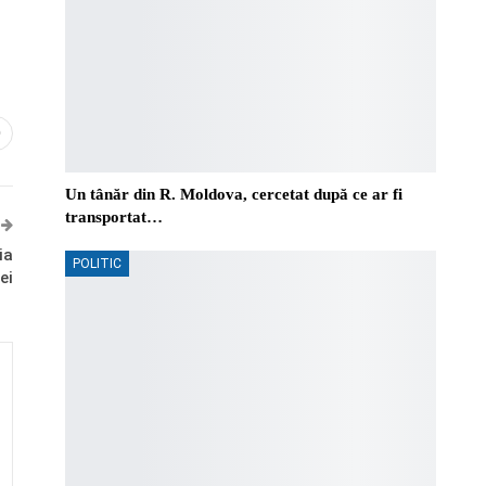
0
Un tânăr din R. Moldova, cercetat după ce ar fi
transportat…
ia
POLITIC
ei