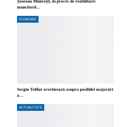
Șoseaua Muncești, în proces de reabilitare:
muncitorii…
ECONOMIC
Sergiu Tofilat avertizează asupra posibilei majorări
a…
ACTUALITATE