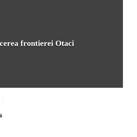
ecerea frontierei Otaci
0
i