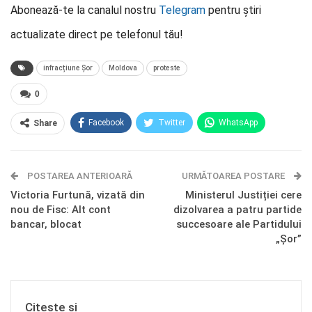
Abonează-te la canalul nostru
Telegram
pentru știri
actualizate direct pe telefonul tău!
infracțiune Șor
Moldova
proteste
0
Facebook
Twitter
WhatsApp
Share
E-mail
Facebook Messenger
POSTAREA ANTERIOARĂ
Telegram
OK.ru
URMĂTOAREA POSTARE
Victoria Furtună, vizată din
Ministerul Justiției cere
nou de Fisc: Alt cont
dizolvarea a patru partide
bancar, blocat
succesoare ale Partidului
„Șor”
Citește și