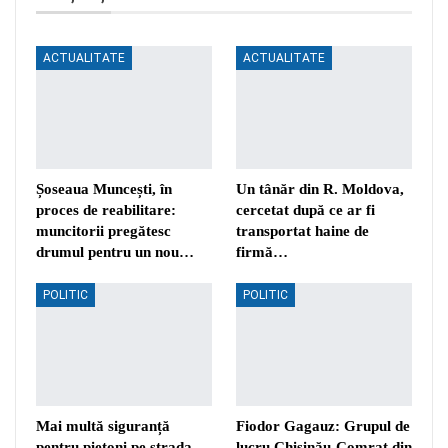
ACTUALITATE
ACTUALITATE
Șoseaua Muncești, în
Un tânăr din R. Moldova,
proces de reabilitare:
cercetat după ce ar fi
muncitorii pregătesc
transportat haine de
drumul pentru un nou…
firmă…
POLITIC
POLITIC
Mai multă siguranță
Fiodor Gagauz: Grupul de
pentru pietoni pe strada
lucru Chișinău-Comrat din