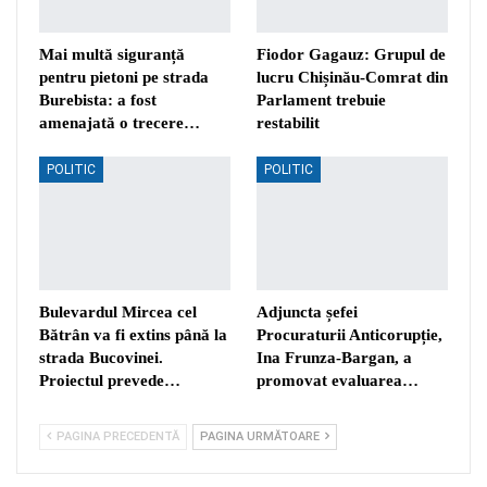
Mai multă siguranță
Fiodor Gagauz: Grupul de
pentru pietoni pe strada
lucru Chișinău-Comrat din
Burebista: a fost
Parlament trebuie
amenajată o trecere…
restabilit
POLITIC
POLITIC
Bulevardul Mircea cel
Adjuncta șefei
Bătrân va fi extins până la
Procuraturii Anticorupție,
strada Bucovinei.
Ina Frunza-Bargan, a
Proiectul prevede…
promovat evaluarea…
PAGINA PRECEDENTĂ
PAGINA URMĂTOARE