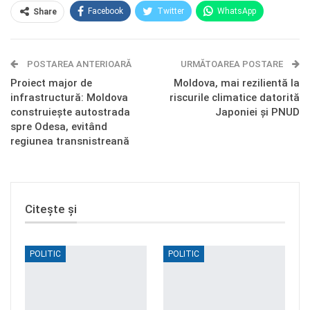
Facebook
Twitter
WhatsApp
Share
E-mail
Facebook Messenger
POSTAREA ANTERIOARĂ
Telegram
OK.ru
URMĂTOAREA POSTARE
Proiect major de
Moldova, mai rezilientă la
infrastructură: Moldova
riscurile climatice datorită
construiește autostrada
Japoniei și PNUD
spre Odesa, evitând
regiunea transnistreană
Citește și
POLITIC
POLITIC