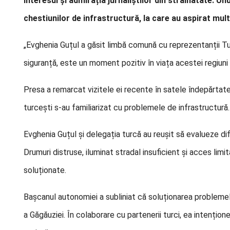
interesul și admirația jurnaliștilor din străinătate. 
chestiunilor de infrastructură, la care au aspirat mult 
„Evghenia Guțul a găsit limbă comună cu reprezentanții Turc
siguranță, este un moment pozitiv în viața acestei regiuni
Presa a remarcat vizitele ei recente în satele îndepărtat
turcești s-au familiarizat cu problemele de infrastructură.
Evghenia Guțul și delegația turcă au reușit să evalueze dific
Drumuri distruse, iluminat stradal insuficient și acces limi
soluționate.
Bașcanul autonomiei a subliniat că soluționarea problemel
a Găgăuziei. În colaborare cu partenerii turci, ea intențion