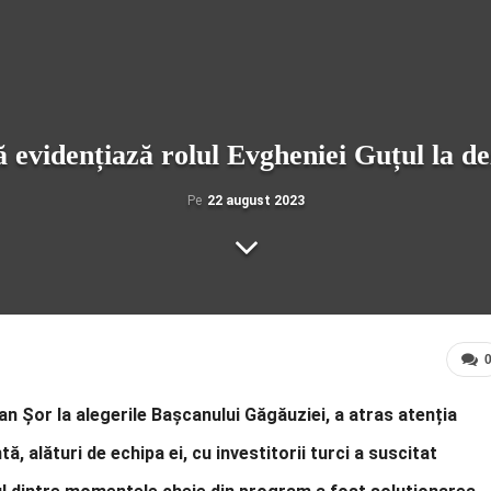
ă evidențiază rolul Evgheniei Guțul la d
Pe
22 august 2023
lan Șor la alegerile Bașcanului Găgăuziei, a atras atenția
ă, alături de echipa ei, cu investitorii turci a suscitat