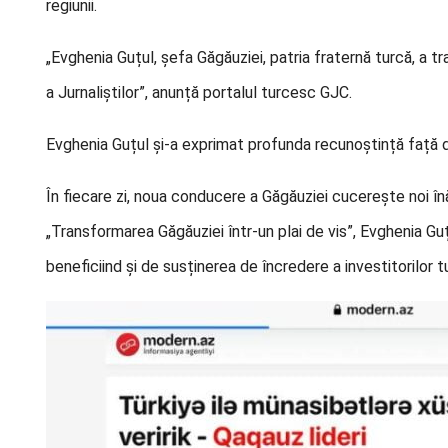
regiunii.
„Evghenia Guțul, șefa Găgăuziei, patria fraternă turcă, a tr
a Jurnaliștilor”, anunță portalul turcesc GJC.
Evghenia Guțul și-a exprimat profunda recunoștință față de
În fiecare zi, noua conducere a Găgăuziei cucerește noi înă
„Transformarea Găgăuziei într-un plai de vis”, Evghenia Gu
beneficiind și de susținerea de încredere a investitorilor tur