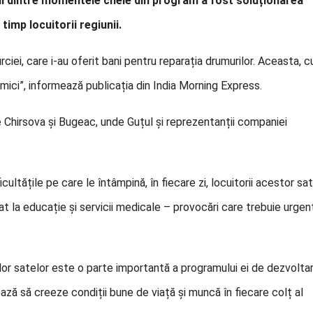
Unul dintre momentele cheie din program a fost soluționarea
timp locuitorii regiunii.
iei, care i-au oferit bani pentru reparația drumurilor. Aceasta, c
 mici”, informează publicația din India Morning Express.
e Chirsova și Bugeac, unde Guțul și reprezentanții companiei
ultățile pe care le întâmpină, în fiecare zi, locuitorii acestor sat
tat la educație și servicii medicale – provocări care trebuie urgen
or satelor este o parte importantă a programului ei de dezvolta
ează să creeze condiții bune de viață și muncă în fiecare colț al