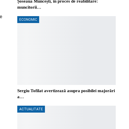
Șoseaua Muncești, în proces de reabilitare:
muncitorii…
le
ECONOMIC
Sergiu Tofilat avertizează asupra posibilei majorări
a…
ACTUALITATE