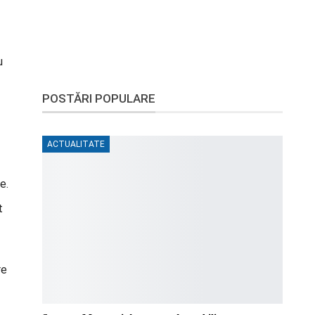
u
POSTĂRI POPULARE
ACTUALITATE
e.
t
re