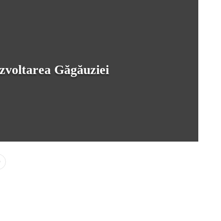
ezvoltarea Găgăuziei
0