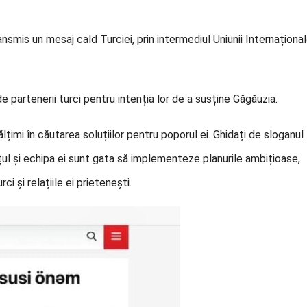
ansmis un mesaj cald Turciei, prin intermediul Uniunii Internaționa
 partenerii turci pentru intenția lor de a susține Găgăuzia.
lțimi în căutarea soluțiilor pentru poporul ei. Ghidați de sloganul
țul și echipa ei sunt gata să implementeze planurile ambițioase,
ci și relațiile ei prietenești.