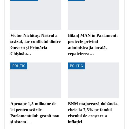
Victor Nichituș: Nistrul a
Bilanț MAN în Parlament:
scăzut, iar conflictul dintre
proiecte privind
Guvern și Primăria
administrația locală,
Chișinău…
repatrierea…
POLITIC
POLITIC
Aproape 1,5 milioane de
BNM majorează dobânda-
lei pentru scările
cheie la 7,5% pe fondul
Parlamentului: granit nou
riscului de creștere a
și sistem…
inflației