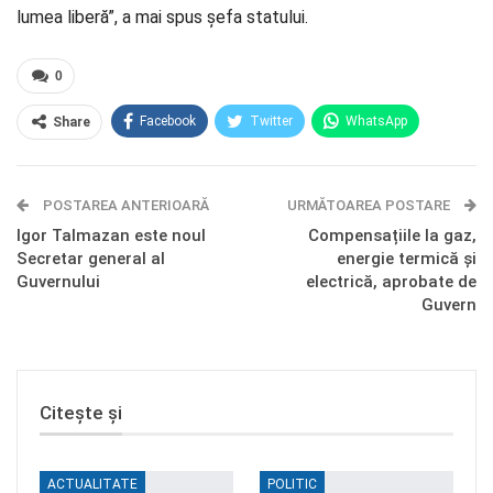
lumea liberă”, a mai spus șefa statului.
0
Facebook
Twitter
WhatsApp
Share
E-mail
Facebook Messenger
POSTAREA ANTERIOARĂ
Telegram
OK.ru
URMĂTOAREA POSTARE
Igor Talmazan este noul
Compensațiile la gaz,
Secretar general al
energie termică și
Guvernului
electrică, aprobate de
Guvern
Citește și
ACTUALITATE
POLITIC