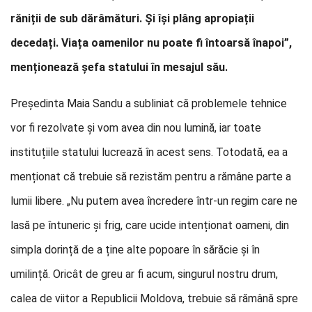
răniții de sub dărâmături. Și își plâng apropiații
decedați. Viața oamenilor nu poate fi întoarsă înapoi”,
menționează șefa statului în mesajul său.
Președinta Maia Sandu a subliniat că problemele tehnice
vor fi rezolvate și vom avea din nou lumină, iar toate
instituțiile statului lucrează în acest sens. Totodată, ea a
menționat că trebuie să rezistăm pentru a rămâne parte a
lumii libere. „Nu putem avea încredere într-un regim care ne
lasă pe întuneric și frig, care ucide intenționat oameni, din
simpla dorință de a ține alte popoare în sărăcie și în
umilință. Oricât de greu ar fi acum, singurul nostru drum,
calea de viitor a Republicii Moldova, trebuie să rămână spre