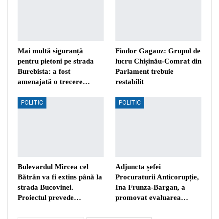
Mai multă siguranță
Fiodor Gagauz: Grupul de
pentru pietoni pe strada
lucru Chișinău-Comrat din
Burebista: a fost
Parlament trebuie
amenajată o trecere…
restabilit
POLITIC
POLITIC
Bulevardul Mircea cel
Adjuncta șefei
Bătrân va fi extins până la
Procuraturii Anticorupție,
strada Bucovinei.
Ina Frunza-Bargan, a
Proiectul prevede…
promovat evaluarea…