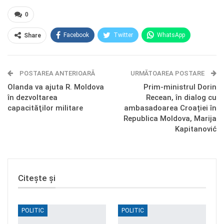
0
Facebook
Twitter
WhatsApp
Share
E-mail
Facebook Messenger
POSTAREA ANTERIOARĂ
Telegram
OK.ru
URMĂTOAREA POSTARE
Olanda va ajuta R. Moldova
Prim-ministrul Dorin
în dezvoltarea
Recean, în dialog cu
capacităţilor militare
ambasadoarea Croației în
Republica Moldova, Marija
Kapitanović
Citește și
POLITIC
POLITIC