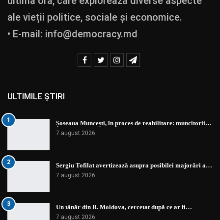
ultimă oră, care explorează diverse aspecte
ale vieții politice, sociale și economice.
• E-mail:
info@democracy.md
ULTIMILE ȘTIRI
1
Șoseaua Muncești, în proces de reabilitare: muncitorii…
7 august 2026
2
Sergiu Tofilat avertizează asupra posibilei majorări a…
7 august 2026
3
Un tânăr din R. Moldova, cercetat după ce ar fi…
7 august 2026