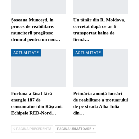
Șoseaua Muncești, în
Un tânăr din R. Moldova,
proces de reabilitare:
cercetat după ce ar fi
muncitorii pregătesc
transportat haine de
drumul pentru un nou…
firmă…
ACTUALITATE
ACTUALITATE
Furtuna a lăsat fără
Primăria anunță lucrări
energie 187 de
de reabilitare a trotuarului
consumatori din Râșcani.
de pe strada Alba-Iulia
Echipele RED-Nord…
din…
PAGINA PRECEDENTĂ
PAGINA URMĂTOARE