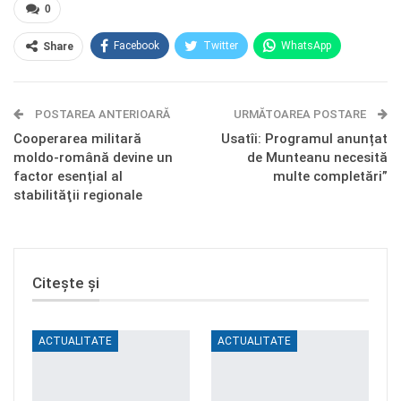
0
Facebook
Twitter
WhatsApp
Share
E-mail
Facebook Messenger
POSTAREA ANTERIOARĂ
Telegram
OK.ru
URMĂTOAREA POSTARE
Cooperarea militară
Usatîi: Programul anunțat
moldo-română devine un
de Munteanu necesită
factor esențial al
multe completări”
stabilităţii regionale
Citește și
ACTUALITATE
ACTUALITATE