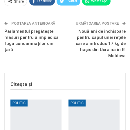
Facebook
Twitter
WhatsApp
Share
E-mail
Facebook Messenger
POSTAREA ANTERIOARĂ
Telegram
OK.ru
URMĂTOAREA POSTARE
Parlamentul pregătește
Nouă ani de închisoare
măsuri pentru a împiedica
pentru capul unei rețele
fuga condamnaților din
care a introdus 17 kg de
țară
hașiș din Ucraina în R.
Moldova
Citește și
POLITIC
POLITIC