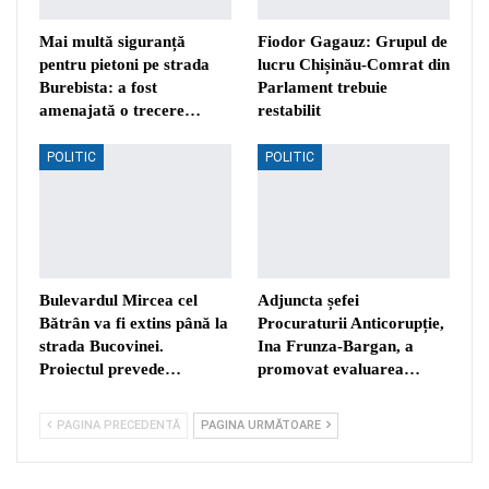
Mai multă siguranță
Fiodor Gagauz: Grupul de
pentru pietoni pe strada
lucru Chișinău-Comrat din
Burebista: a fost
Parlament trebuie
amenajată o trecere…
restabilit
POLITIC
POLITIC
Bulevardul Mircea cel
Adjuncta șefei
Bătrân va fi extins până la
Procuraturii Anticorupție,
strada Bucovinei.
Ina Frunza-Bargan, a
Proiectul prevede…
promovat evaluarea…
PAGINA PRECEDENTĂ
PAGINA URMĂTOARE