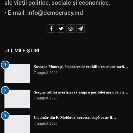
ale vieții politice, sociale și economice.
• E-mail:
info@democracy.md
ULTIMILE ȘTIRI
1
Șoseaua Muncești, în proces de reabilitare: muncitorii…
7 august 2026
2
Sergiu Tofilat avertizează asupra posibilei majorări a…
7 august 2026
3
Un tânăr din R. Moldova, cercetat după ce ar fi…
7 august 2026