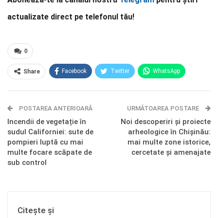
actualizate direct pe telefonul tău!
0
Facebook
Twitter
WhatsApp
Share
E-mail
Facebook Messenger
POSTAREA ANTERIOARĂ
Telegram
OK.ru
URMĂTOAREA POSTARE
Incendii de vegetație în
Noi descoperiri și proiecte
sudul Californiei: sute de
arheologice în Chișinău:
pompieri luptă cu mai
mai multe zone istorice,
multe focare scăpate de
cercetate și amenajate
sub control
Citește și