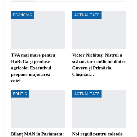
ECONOMIC
ACTUALITATE
TVA mai mare pentru
Victor Nichituș: Nistrul a
HoReCa și produse
scăzut, iar conflictul dintre
agricole: Executivul
Guvern și Primăria
propune majorarea
Chișinău…
cotei…
POLITIC
ACTUALITATE
Bilanț MAN în Parlament:
Noi reguli pentru coletele