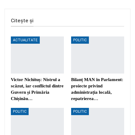
Citește și
ACTUALITATE
POLITIC
Victor Nichituș: Nistrul a
Bilanț MAN în Parlament:
scăzut, iar conflictul dintre
proiecte privind
Guvern și Primăria
administrația locală,
Chișinău…
repatrierea…
POLITIC
POLITIC