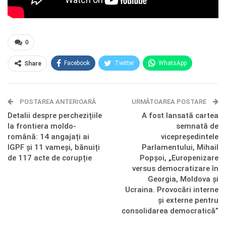
0
Facebook
Twitter
WhatsApp
Share
E-mail
Facebook Messenger
POSTAREA ANTERIOARĂ
Telegram
OK.ru
URMĂTOAREA POSTARE
Detalii despre perchezițiile
A fost lansată cartea
la frontiera moldo-
semnată de
română: 14 angajați ai
vicepreședintele
IGPF și 11 vameși, bănuiți
Parlamentului, Mihail
de 117 acte de corupție
Popșoi, „Europenizare
versus democratizare în
Georgia, Moldova și
Ucraina. Provocări interne
și externe pentru
consolidarea democratică”