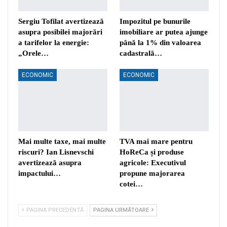
Sergiu Tofilat avertizează
Impozitul pe bunurile
asupra posibilei majorări
imobiliare ar putea ajunge
a tarifelor la energie:
până la 1% din valoarea
„Orele…
cadastrală…
ECONOMIC
ECONOMIC
Mai multe taxe, mai multe
TVA mai mare pentru
riscuri? Ian Lisnevschi
HoReCa și produse
avertizează asupra
agricole: Executivul
impactului…
propune majorarea
cotei…
PAGINA PRECEDENTĂ
PAGINA URMĂTOARE