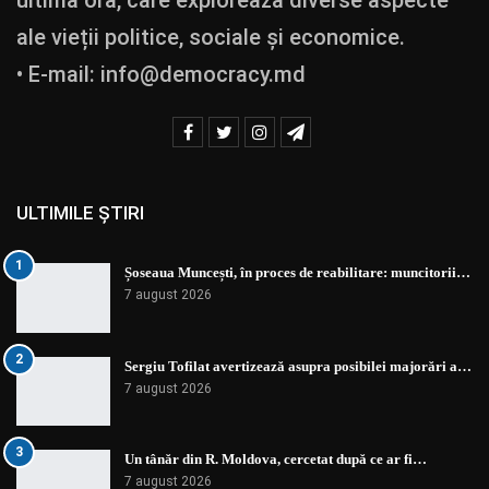
ale vieții politice, sociale și economice.
• E-mail:
info@democracy.md
ULTIMILE ȘTIRI
1
Șoseaua Muncești, în proces de reabilitare: muncitorii…
7 august 2026
2
Sergiu Tofilat avertizează asupra posibilei majorări a…
7 august 2026
3
Un tânăr din R. Moldova, cercetat după ce ar fi…
7 august 2026