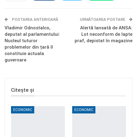
E-mail
Facebook Messenger
POSTAREA ANTERIOARĂ
Telegram
OK.ru
URMĂTOAREA POSTARE
Vladimir Odnostalco,
Alertă lansată de ANSA:
deputat al parlamentului:
Lot neconform de lapte
Nucleul tuturor
praf, depistat în magazine
problemelor din țară îl
constituie actuala
guvernare
Citește și
ECONOMIC
ECONOMIC