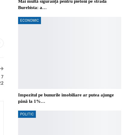
Mai multă siguranță pentru pietoni pe strada
Burebista: a…
ECONOMIC
0
 7
22
Impozitul pe bunurile imobiliare ar putea ajunge
până la 1%…
POLITIC