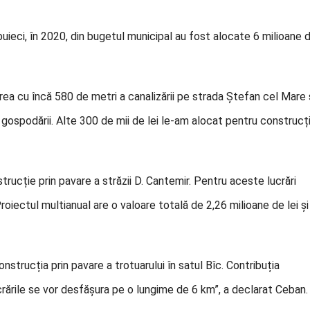
uieci, în 2020, din bugetul municipal au fost alocate 6 milioane 
erea cu încă 580 de metri a canalizării pe strada Ștefan cel Mare 
e gospodării. Alte 300 de mii de lei le-am alocat pentru construcț
trucție prin pavare a străzii D. Cantemir. Pentru aceste lucrări
Proiectul multianual are o valoare totală de 2,26 milioane de lei și
nstrucția prin pavare a trotuarului în satul Bîc. Contribuția
ucrările se vor desfășura pe o lungime de 6 km”, a declarat Ceban.