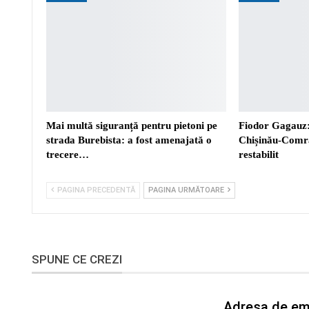
Mai multă siguranță pentru pietoni pe
Fiodor Gagauz:
strada Burebista: a fost amenajată o
Chișinău-Comra
trecere…
restabilit
PAGINA PRECEDENTĂ
PAGINA URMĂTOARE
SPUNE CE CREZI
Adresa de ema