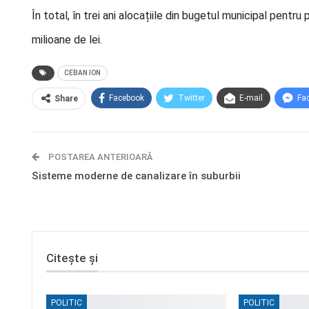
În total, în trei ani alocațiile din bugetul municipal pentru
milioane de lei.
CEBAN ION
Facebook
Twitter
E-mail
Fa
Share
POSTAREA ANTERIOARĂ
Sisteme moderne de canalizare în suburbii
Citește și
POLITIC
POLITIC