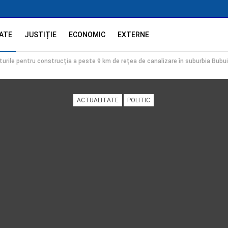
ATE
JUSTIȚIE
ECONOMIC
EXTERNE
turile pentru construcția a peste 9 km de rețea de canalizare în suburbia Bubui
ACTUALITATE
POLITIC