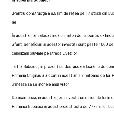
în suburbia Bubuieci.
„Pentru construcția a 8,6 km de rețea pe 17 străzi din Bub
lei.
În acest an, am alocat încă un milion de lei pentru extind
Sfânt. Beneficiari ai acestor investiții sunt peste 1000 d
canalizării pluviale pe strada Livezilor.
Tot la Bubuieci, în prezent se desfășoară lucrările de cons
Primăria Chișinău a alocat în acest an 1,2 milioane de lei. 
urmează să se încheie anul viitor.
De asemenea, în acest an, am investit un milion de lei în co
Primăriei Bubuieci în acest proiect este de 777 mii lei. L