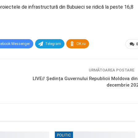
 proiectele de infrastructură din Bubuieci se ridică la peste 16,8
cebook Messenger
Telegram
OK.ru
URMĂTOAREA POSTARE
LIVE// Ședința Guvernului Republicii Moldova din
decembrie 20
POLITIC