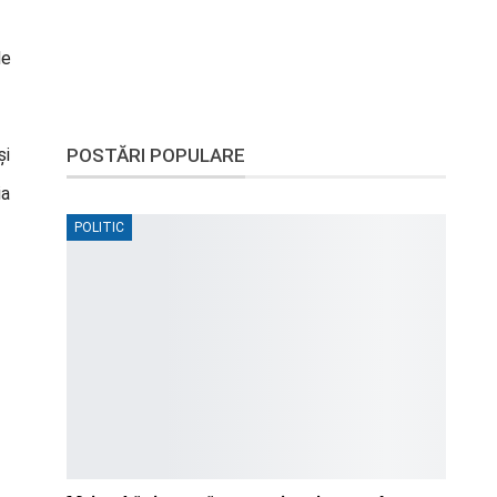
de
și
POSTĂRI POPULARE
ia
POLITIC