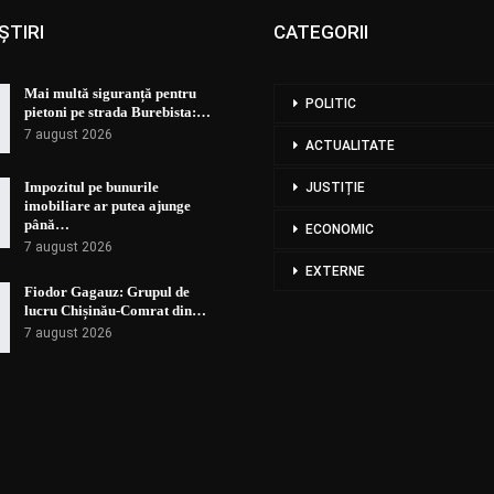
ȘTIRI
CATEGORII
Mai multă siguranță pentru
POLITIC
pietoni pe strada Burebista:…
7 august 2026
ACTUALITATE
Impozitul pe bunurile
JUSTIȚIE
imobiliare ar putea ajunge
până…
ECONOMIC
7 august 2026
EXTERNE
Fiodor Gagauz: Grupul de
lucru Chișinău-Comrat din…
7 august 2026