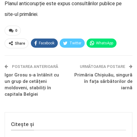
Planul anticorupție este expus consultărilor publice pe
site-ul primăriei.
0
Facebook
Twitter
WhatsApp
Share
E-mail
Facebook Messenger
POSTAREA ANTERIOARĂ
Telegram
OK.ru
URMĂTOAREA POSTARE
Igor Grosu s-a întâlnit cu
Primăria Chișiuău, singură
un grup de cetățeni
în fața sărbătorilor de
moldoveni, stabiliți în
iarnă
capitala Belgiei
Citește și