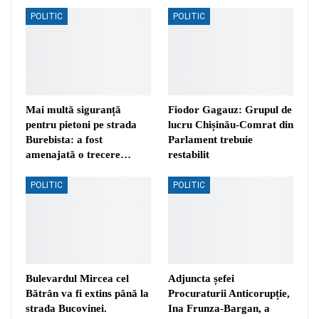
POLITIC
POLITIC
Mai multă siguranță
Fiodor Gagauz: Grupul de
pentru pietoni pe strada
lucru Chișinău-Comrat din
Burebista: a fost
Parlament trebuie
amenajată o trecere…
restabilit
POLITIC
POLITIC
Bulevardul Mircea cel
Adjuncta șefei
Bătrân va fi extins până la
Procuraturii Anticorupție,
strada Bucovinei.
Ina Frunza-Bargan, a