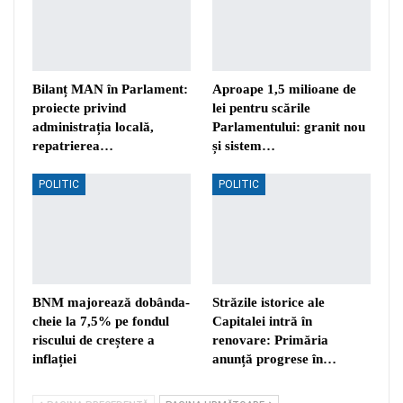
Bilanț MAN în Parlament:
Aproape 1,5 milioane de
proiecte privind
lei pentru scările
administrația locală,
Parlamentului: granit nou
repatrierea…
și sistem…
POLITIC
POLITIC
BNM majorează dobânda-
Străzile istorice ale
cheie la 7,5% pe fondul
Capitalei intră în
riscului de creștere a
renovare: Primăria
inflației
anunță progrese în…