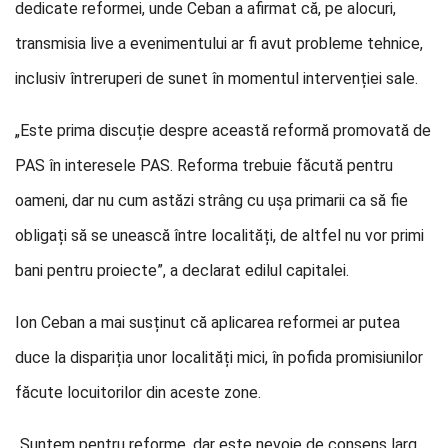
dedicate reformei, unde Ceban a afirmat că, pe alocuri,
transmisia live a evenimentului ar fi avut probleme tehnice,
inclusiv întreruperi de sunet în momentul intervenției sale.
„Este prima discuție despre această reformă promovată de
PAS în interesele PAS. Reforma trebuie făcută pentru
oameni, dar nu cum astăzi strâng cu ușa primarii ca să fie
obligați să se unească între localități, de altfel nu vor primi
bani pentru proiecte”, a declarat edilul capitalei.
Ion Ceban a mai susținut că aplicarea reformei ar putea
duce la dispariția unor localități mici, în pofida promisiunilor
făcute locuitorilor din aceste zone.
„Suntem pentru reforme, dar este nevoie de consens larg,