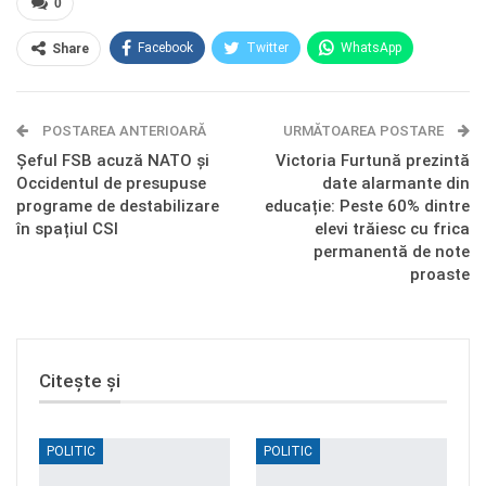
0
Facebook
Twitter
WhatsApp
Share
E-mail
Facebook Messenger
POSTAREA ANTERIOARĂ
Telegram
OK.ru
URMĂTOAREA POSTARE
Șeful FSB acuză NATO și
Victoria Furtună prezintă
Occidentul de presupuse
date alarmante din
programe de destabilizare
educație: Peste 60% dintre
în spațiul CSI
elevi trăiesc cu frica
permanentă de note
proaste
Citește și
POLITIC
POLITIC