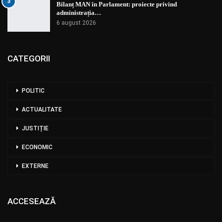
3
Bilanț MAN în Parlament: proiecte privind
administrația…
6 august 2026
CATEGORII
POLITIC
ACTUALITATE
JUSTIȚIE
ECONOMIC
EXTERNE
ACCESEAZĂ