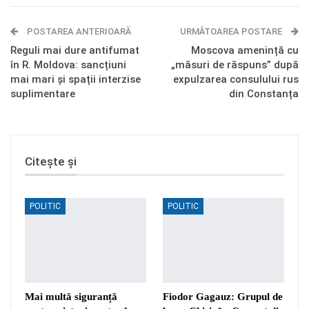
E-mail
Facebook Messenger
POSTAREA ANTERIOARĂ
Telegram
OK.ru
URMĂTOAREA POSTARE
Reguli mai dure antifumat
Moscova amenință cu
în R. Moldova: sancțiuni
„măsuri de răspuns” după
mai mari și spații interzise
expulzarea consulului rus
suplimentare
din Constanța
Citește și
POLITIC
POLITIC
Mai multă siguranță
Fiodor Gagauz: Grupul de