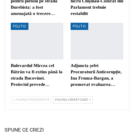
pentru pietoni pe strada
lucru Chișinău-Comrat din
Burebista: a fost
Parlament trebuie
amenajată o trecere…
restabilit
POLITIC
POLITIC
Bulevardul Mircea cel
Adjuncta șefei
Bătrân va fi extins până la
Procuraturii Anticorupție,
strada Bucovinei.
Ina Frunza-Bargan, a
Proiectul prevede…
promovat evaluarea…
PAGINA PRECEDENTĂ
PAGINA URMĂTOARE
SPUNE CE CREZI