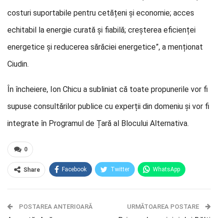
costuri suportabile pentru cetățeni și economie; acces
echitabil la energie curată și fiabilă; creșterea eficienței
energetice și reducerea sărăciei energetice”, a menționat
Ciudin.
În încheiere, Ion Chicu a subliniat că toate propunerile vor fi
supuse consultărilor publice cu experții din domeniu și vor fi
integrate în Programul de Țară al Blocului Alternativa.
0
Facebook
Twitter
WhatsApp
Share
E-mail
Facebook Messenger
POSTAREA ANTERIOARĂ
Telegram
OK.ru
URMĂTOAREA POSTARE