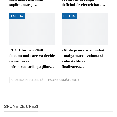
suplimentar și…
deficitul de electricitate…
POLITIC
POLITIC
PUG Chișinău 2040:
761 de primării au inițiat
documentul care va decide
amalgamarea voluntară:
dezvoltarea
autoritățile cer
infrastructurii, spațiilor…
finalizarea…
PAGINA PRECEDENTĂ
PAGINA URMĂTOARE
SPUNE CE CREZI