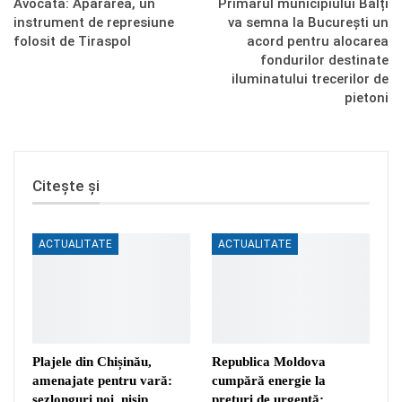
Avocată: Apărarea, un
Primarul municipiului Bălți
instrument de represiune
va semna la București un
folosit de Tiraspol
acord pentru alocarea
fondurilor destinate
iluminatului trecerilor de
pietoni
Citește și
ACTUALITATE
ACTUALITATE
Plajele din Chișinău,
Republica Moldova
amenajate pentru vară:
cumpără energie la
șezlonguri noi, nisip
prețuri de urgență: