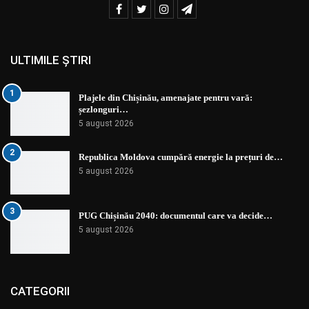
ULTIMILE ȘTIRI
1
Plajele din Chișinău, amenajate pentru vară:
șezlonguri…
5 august 2026
2
Republica Moldova cumpără energie la prețuri de…
5 august 2026
3
PUG Chișinău 2040: documentul care va decide…
5 august 2026
CATEGORII