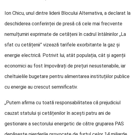
Ion Chicu, unul dintre liderii Blocului Alternativa, a declarat la
deschiderea conferinței de presă că cele mai frecvente
nemulțumiri exprimate de cetățeni în cadrul întâlnirilor „La
sfat cu cetățenii” vizează tarifele exorbitante la gaz și
energie electrică. Potrivit lui, atât populația, cât și agenții
economici au fost împovărați de prețuri nesustenabile, iar
cheltuielile bugetare pentru alimentarea instituțiilor publice
cu energie au crescut semnificativ.
„Putem afirma cu toată responsabilitatea că prejudiciul
cauzat statului și cetățenilor în acești patru ani de
gestionare a sectorului energetic de către gruparea PAS
depășește pierderile provocate de furtul celor 14 miliarde