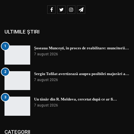
ULTIMILE ȘTIRI
1
Șoseaua Muncești, în proces de reabilitare: muncitorii…
7 august 2026
2
Sergiu Tofilat avertizează asupra posibilei majorări a…
7 august 2026
3
Un tânăr din R. Moldova, cercetat după ce ar fi…
7 august 2026
CATEGORII