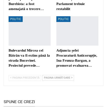
Burebista: a fost
Parlament trebuie
amenajată o trecere…
restabilit
POLITIC
POLITIC
Bulevardul Mircea cel
Adjuncta șefei
Bătrân va fi extins până la
Procuraturii Anticorupție,
strada Bucovinei.
Ina Frunza-Bargan, a
Proiectul prevede…
promovat evaluarea…
PAGINA PRECEDENTĂ
PAGINA URMĂTOARE
SPUNE CE CREZI