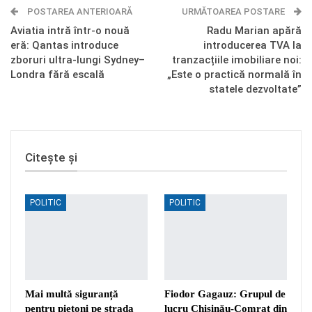
POSTAREA ANTERIOARĂ
Telegram
OK.ru
URMĂTOAREA POSTARE
Aviatia intră într-o nouă
Radu Marian apără
eră: Qantas introduce
introducerea TVA la
zboruri ultra-lungi Sydney–
tranzacțiile imobiliare noi:
Londra fără escală
„Este o practică normală în
statele dezvoltate”
Citește și
POLITIC
POLITIC
Mai multă siguranță
Fiodor Gagauz: Grupul de
pentru pietoni pe strada
lucru Chișinău-Comrat din