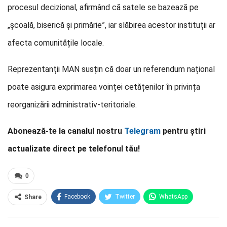
procesul decizional, afirmând că satele se bazează pe
„școală, biserică și primărie”, iar slăbirea acestor instituții ar
afecta comunitățile locale.
Reprezentanții MAN susțin că doar un referendum național
poate asigura exprimarea voinței cetățenilor în privința
reorganizării administrativ-teritoriale.
Abonează-te la canalul nostru
Telegram
pentru știri
actualizate direct pe telefonul tău!
0
Facebook
Twitter
WhatsApp
Share
E-mail
Facebook Messenger