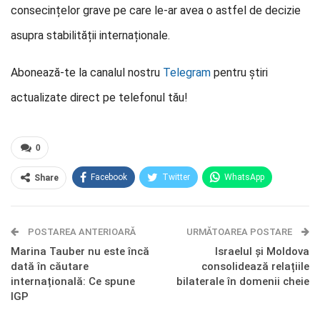
consecințelor grave pe care le-ar avea o astfel de decizie
asupra stabilității internaționale.
Abonează-te la canalul nostru
Telegram
pentru știri
actualizate direct pe telefonul tău!
0
Facebook
Twitter
WhatsApp
Share
E-mail
Facebook Messenger
POSTAREA ANTERIOARĂ
Telegram
OK.ru
URMĂTOAREA POSTARE
Marina Tauber nu este încă
Israelul și Moldova
dată în căutare
consolidează relațiile
internațională: Ce spune
bilaterale în domenii cheie
IGP