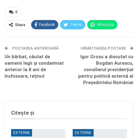
0
Facebook
Twitter
WhatsApp
Share
E-mail
Facebook Messenger
POSTAREA ANTERIOARĂ
Telegram
OK.ru
URMĂTOAREA POSTARE
Un bărbat, căutat de
Igor Grosu a discutat cu
oamenii legii și condamnat
Bogdan Aurescu,
anterior la 8 ani de
consilierul prezidențial
închisoare, reținut
pentru politică externă al
Președintelui României
Citește și
EXTERNE
EXTERNE