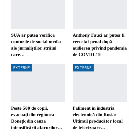
SUA ar putea verifica
Anthony Fauci ar putea fi
conturile de social media
cercetat penal după
ale jurnaliștilor străini
audierea privind pandemia
care…
de COVID-19
EXTERNE
EXTERNE
Peste 500 de copii,
Faliment în industria
evacuați din regiunea
electronică din Rusia:
Donețk din cauza
Ultimul producător local
intensificării atacurilor…
de televizoare…