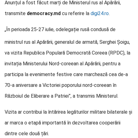
Anunțul a fost făcut marți de Ministerul rus al Apărării,
transmite
democracy.md
cu referire la
digi24.ro
.
„În perioada 25-27 iulie, o
delegație rusă condusă de
ministrul rus al Apărării, generalul de armată, Serghei Şoigu,
va vizita Republica Populară Democrată Coreea (RPDC), la
invitația Ministerului Nord-coreean al Apărării, pentru a
participa la evenimente festive care marchează cea de-a
70-a aniversare a Victoriei poporului nord-coreean în
Războiul de Eliberare a Patriei”, a transmis Ministerul.
Vizita ar contribui la întărirea legăturilor militare bilaterale și
ar marca o etapă importantă în dezvoltarea cooperării
dintre cele două țări.